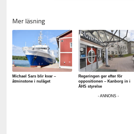
Mer läsning
Michael Sars blir kvar –
Regeringen ger efter för
åtminstone i nuläget
oppositionen – Kanborg in i
ÅHS styrelse