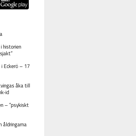
a
 historien
sjakt”
 i Eckerö – 17
vingas åka till
nk-id
n – ”psykiskt
 åldringarna