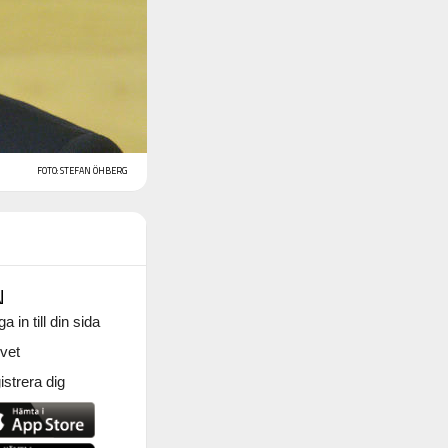
FOTO: STEFAN ÖHBERG
N
a in till din sida
vet
strera dig