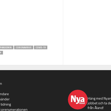
PANDEMIN
CORONAVIRUS
COVID-19
P
an
nyaaland
ändare
Häng med Nyans
händer
jobbet och ta de
 tidning
från Åland!
i prenumerationen