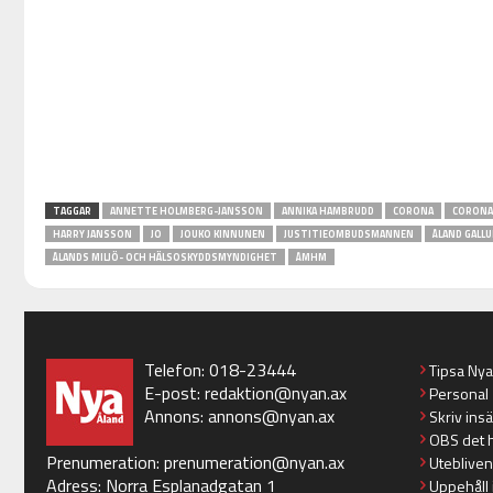
TAGGAR
ANNETTE HOLMBERG-JANSSON
ANNIKA HAMBRUDD
CORONA
CORONA
HARRY JANSSON
JO
JOUKO KINNUNEN
JUSTITIEOMBUDSMANNEN
ÅLAND GALLU
ÅLANDS MILJÖ- OCH HÄLSOSKYDDSMYNDIGHET
ÅMHM
Telefon: 018-23444
Tipsa Ny
E-post:
redaktion@nyan.ax
Personal
Annons:
annons@nyan.ax
Skriv ins
OBS det 
Prenumeration:
prenumeration@nyan.ax
Utebliven
Adress: Norra Esplanadgatan 1
Uppehåll 