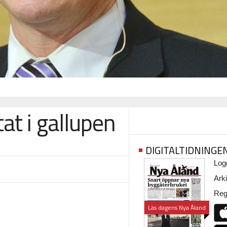
at i gallupen
DIGITALTIDNINGE
Logg
Arki
Regi
Läs dagens Nya Åland