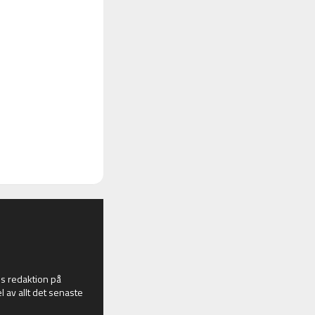
 redaktion på
l av allt det senaste