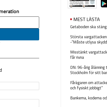
MEST LÄSTA
Getaboden ska stäng
Största vargattacken i
-”Måste utlysa skydd
Misstänkt vargattack
får rivna
DN: 96-årig ålänning t
Stockholm för sitt ba
Fårägaren om attacke
och fysiskt jobbigt”
Bankerna, koderna och