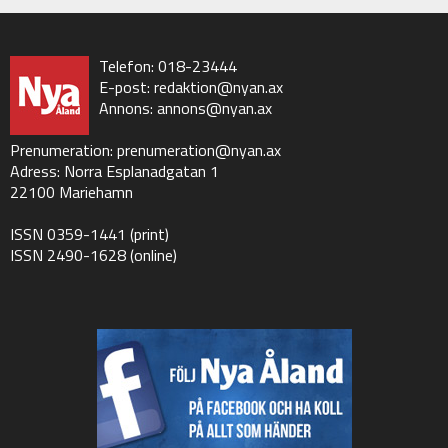
Telefon: 018-23444
E-post:
redaktion@nyan.ax
Annons:
annons@nyan.ax
Prenumeration:
prenumeration@nyan.ax
Adress: Norra Esplanadgatan 1
22100 Mariehamn
ISSN 0359-1441 (print)
ISSN 2490-1628 (online)