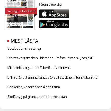
Registrera dig
Läs dagens Nya Åland
MEST LÄSTA
Getaboden ska stänga
Största vargattacken i historien -”Måste utlysa skyddsjakt”
Misstänkt vargattack i Eckerö – 17 får rivna
DN: 96-årig ålänning tvingas åka till Stockholm för sitt bank-id
Bankerna, koderna och åldringarna
Skolfartyg på grund utanför Herröskatan