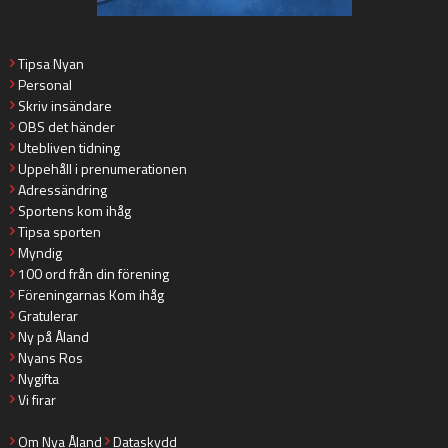
Tipsa Nyan
Personal
Skriv insändare
OBS det händer
Utebliven tidning
Uppehåll i prenumerationen
Adressändring
Sportens kom ihåg
Tipsa sporten
Myndig
100 ord från din förening
Föreningarnas Kom ihåg
Gratulerar
Ny på Åland
Nyans Ros
Nygifta
Vi firar
Om Nya Åland
Dataskydd