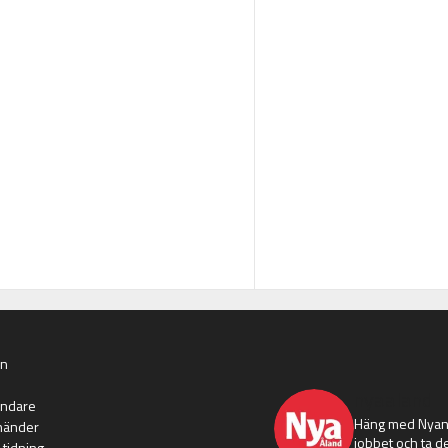
an
nyaaland
ändare
Häng med Nyans
händer
jobbet och ta de
 tidning