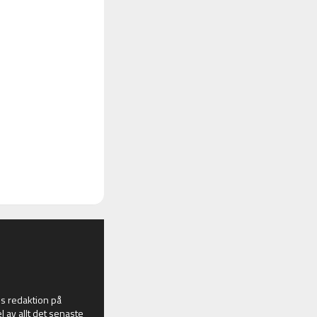
 redaktion på
l av allt det senaste