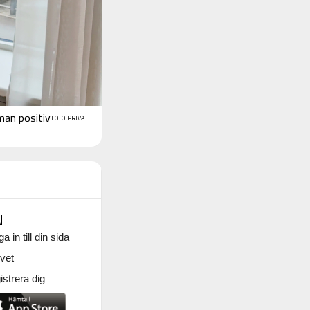
man positiv
FOTO: PRIVAT
N
a in till din sida
vet
strera dig