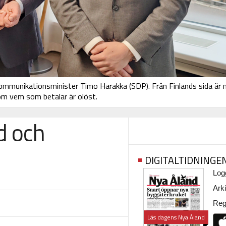
kommunikationsminister Timo Harakka (SDP). Från Finlands sida är 
 om vem som betalar är olöst.
d och
DIGITALTIDNINGE
Logg
Arki
Regi
Läs dagens Nya Åland