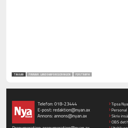
TAGGAR
FINNAIR. LANDSKAPSREGERINGEN
FLYGTRAFIK
Telefon: 018-23444
Tipsa Ny
E-post:
redaktion@nyan.ax
Personal
Annons:
annons@nyan.ax
Skriv ins
OBS det 
Prenumeration:
prenumeration@nyan.ax
Utebliven