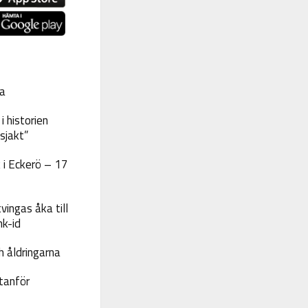
a
 historien
sjakt”
 i Eckerö – 17
vingas åka till
nk-id
 åldringarna
tanför