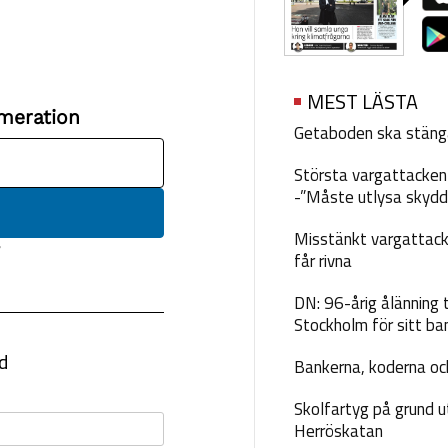
MEST LÄSTA
Getaboden ska stäng
Största vargattacken i
-”Måste utlysa skydd
Misstänkt vargattack
får rivna
DN: 96-årig ålänning t
Stockholm för sitt ba
Bankerna, koderna och
Skolfartyg på grund u
Herröskatan