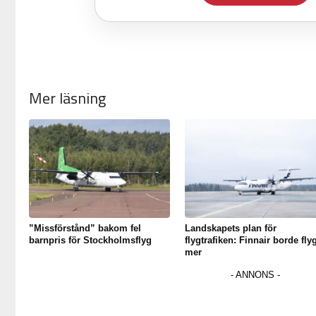
Mer läsning
”Missförstånd” bakom fel
Landskapets plan för
barnpris för Stockholmsflyg
flygtrafiken: Finnair borde fly
mer