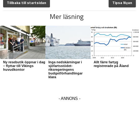
Tillbaka till startsidan
Tipsa Nyan
Mer läsning
Ny resebutik öppnar i dag
Inga nedskärningar i
Allt färre fartyg
– flyttar till Vikings
sjöfartsstödet-
registrerade på Åland
huvudkontor
riksregeringens
budgetförhandlingar
klara