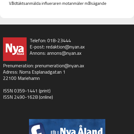
Våldtäktsanmälda influeraren motanmäler målsägande
Telefon: 018-23444
E-post:
redaktion@nyan.ax
Annons:
annons@nyan.ax
Prenumeration:
prenumeration@nyan.ax
Adress: Norra Esplanadgatan 1
22100 Mariehamn
ISSN 0359-1441 (print)
ISSN 2490-1628 (online)