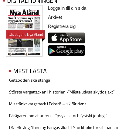
DIGITALTIDNINGEN
Logga in till din sida
Arkivet
Registrera dig
Läs dagens Nya Åland
MEST LÄSTA
Getaboden ska stänga
Största vargattacken i historien -”Måste utlysa skyddsjakt”
Misstänkt vargattack i Eckerö – 17 får rivna
Fårägaren om attacken – ”psykiskt och fysiskt jobbigt”
DN: 96-årig ålänning tvingas åka till Stockholm för sitt bank-id