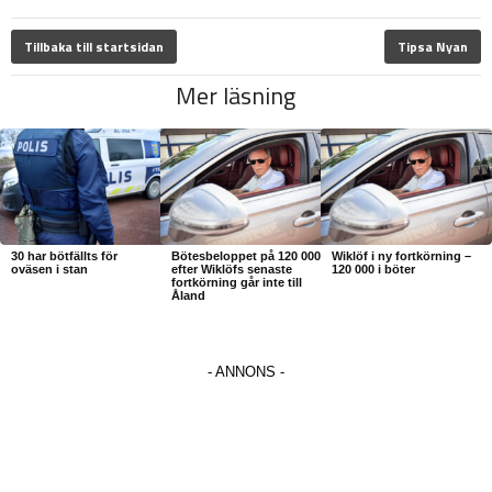
Tillbaka till startsidan
Tipsa Nyan
Mer läsning
30 har bötfällts för
Bötesbeloppet på 120 000
Wiklöf i ny fortkörning –
oväsen i stan
efter Wiklöfs senaste
120 000 i böter
fortkörning går inte till
Åland