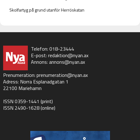
Skolfartyg på grund utanför Herröskatan
Telefon: 018-23444
E-post:
redaktion@nyan.ax
Annons:
annons@nyan.ax
Prenumeration:
prenumeration@nyan.ax
Adress: Norra Esplanadgatan 1
22100 Mariehamn
ISSN 0359-1441 (print)
ISSN 2490-1628 (online)