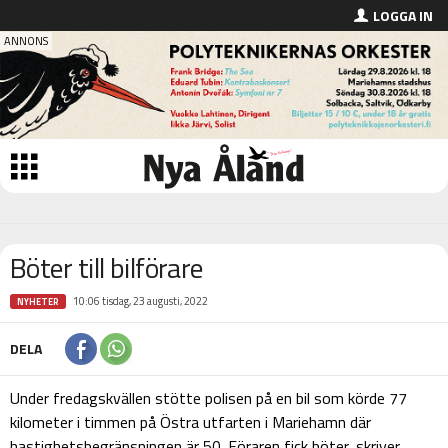
LOGGA IN
Böter till bilförare
10:06 tisdag, 23 augusti, 2022
NYHETER
DELA
Under fredagskvällen stötte polisen på en bil som körde 77
kilometer i timmen på Östra utfarten i Mariehamn där
hastighetsbegränsningen är 50. Föraren fick böter, skriver