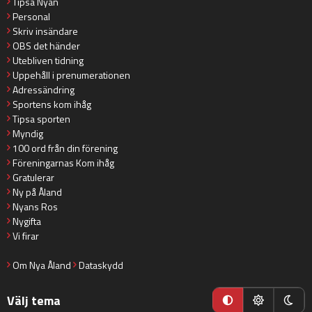
Tipsa Nyan
Personal
Skriv insändare
OBS det händer
Utebliven tidning
Uppehåll i prenumerationen
Adressändring
Sportens kom ihåg
Tipsa sporten
Myndig
100 ord från din förening
Föreningarnas Kom ihåg
Gratulerar
Ny på Åland
Nyans Ros
Nygifta
Vi firar
Om Nya Åland
Dataskydd
Välj tema