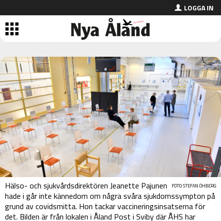
LOGGA IN
Hälso- och sjukvårdsdirektören Jeanette Pajunen
FOTO: STEFAN ÖHBERG
hade i går inte kännedom om några svåra sjukdomssympton på
grund av covidsmitta. Hon tackar vaccineringsinsatserna för
det. Bilden är från lokalen i Åland Post i Sviby där ÅHS har