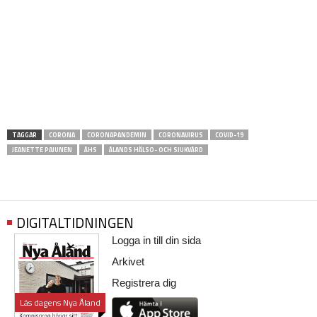
TAGGAR
CORONA
CORONAPANDEMIN
CORONAVIRUS
COVID-19
JEANETTE PAJUNEN
ÅHS
ÅLANDS HÄLSO- OCH SJUKVÅRD
DIGITALTIDNINGEN
Logga in till din sida
Arkivet
Registrera dig
Läs dagens Nya Åland