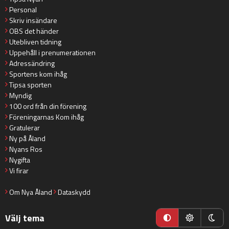
Personal
Skriv insändare
OBS det händer
Utebliven tidning
Uppehåll i prenumerationen
Adressändring
Sportens kom ihåg
Tipsa sporten
Myndig
100 ord från din förening
Föreningarnas Kom ihåg
Gratulerar
Ny på Åland
Nyans Ros
Nygifta
Vi firar
Om Nya Åland
Dataskydd
Välj tema