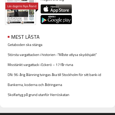
Läs dagens Nya Åland
MEST LÄSTA
Getaboden ska stänga
Största vargattacken i historien -”Måste utlysa skyddsjakt”
Misstänkt vargattack i Eckerö – 17 får rivna
DN: 96-årig ålänning tvingas åka till Stockholm för sitt bank-id
Bankerna, koderna och åldringarna
Skolfartyg på grund utanför Herröskatan