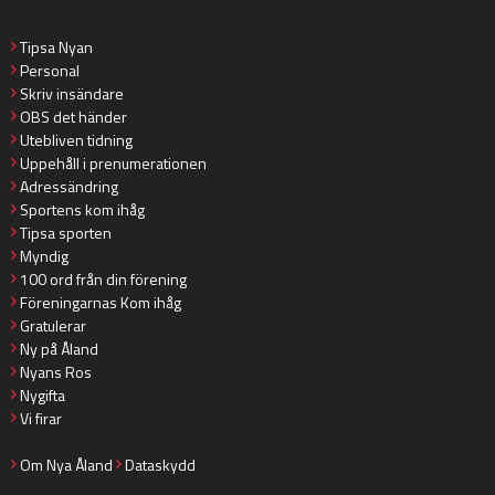
Tipsa Nyan
Personal
Skriv insändare
OBS det händer
Utebliven tidning
Uppehåll i prenumerationen
Adressändring
Sportens kom ihåg
Tipsa sporten
Myndig
100 ord från din förening
Föreningarnas Kom ihåg
Gratulerar
Ny på Åland
Nyans Ros
Nygifta
Vi firar
Om Nya Åland
Dataskydd