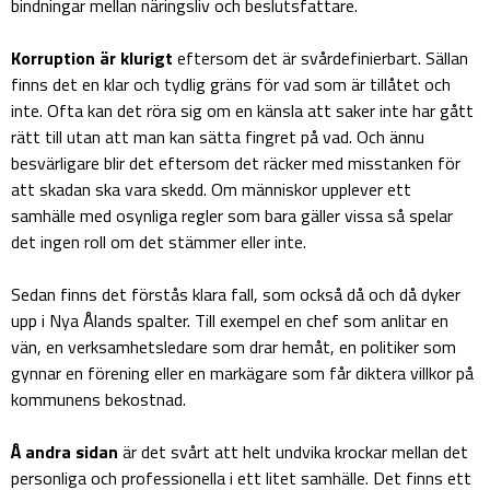
bindningar mellan näringsliv och beslutsfattare.
Korruption är klurigt
eftersom det är svårdefinierbart. Sällan
finns det en klar och tydlig gräns för vad som är tillåtet och
inte. Ofta kan det röra sig om en känsla att saker inte har gått
rätt till utan att man kan sätta fingret på vad. Och ännu
besvärligare blir det eftersom det räcker med misstanken för
att skadan ska vara skedd. Om människor upplever ett
samhälle med osynliga regler som bara gäller vissa så spelar
det ingen roll om det stämmer eller inte.
Sedan finns det förstås klara fall, som också då och då dyker
upp i Nya Ålands spalter. Till exempel en chef som anlitar en
vän, en verksamhetsledare som drar hemåt, en politiker som
gynnar en förening eller en markägare som får diktera villkor på
kommunens bekostnad.
Å andra sidan
är det svårt att helt undvika krockar mellan det
personliga och professionella i ett litet samhälle. Det finns ett