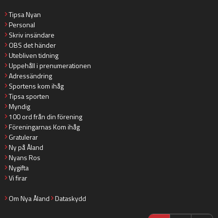
Tipsa Nyan
Personal
Skriv insändare
OBS det händer
Utebliven tidning
Uppehåll i prenumerationen
Adressändring
Sportens kom ihåg
Tipsa sporten
Myndig
100 ord från din förening
Föreningarnas Kom ihåg
Gratulerar
Ny på Åland
Nyans Ros
Nygifta
Vi firar
Om Nya Åland
Dataskydd