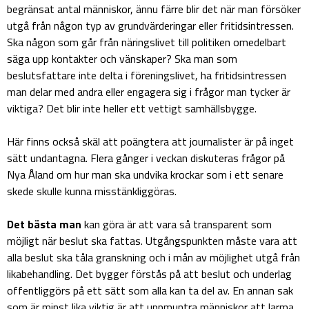
begränsat antal människor, ännu färre blir det när man försöker
utgå från någon typ av grundvärderingar eller fritidsintressen.
Ska någon som går från näringslivet till politiken omedelbart
säga upp kontakter och vänskaper? Ska man som
beslutsfattare inte delta i föreningslivet, ha fritidsintressen
man delar med andra eller engagera sig i frågor man tycker är
viktiga? Det blir inte heller ett vettigt samhällsbygge.
Här finns också skäl att poängtera att journalister är på inget
sätt undantagna. Flera gånger i veckan diskuteras frågor på
Nya Åland om hur man ska undvika krockar som i ett senare
skede skulle kunna misstänkliggöras.
Det bästa man
kan göra är att vara så transparent som
möjligt när beslut ska fattas. Utgångspunkten måste vara att
alla beslut ska tåla granskning och i mån av möjlighet utgå från
likabehandling. Det bygger förstås på att beslut och underlag
offentliggörs på ett sätt som alla kan ta del av. En annan sak
som är minst lika viktig är att uppmuntra människor att larma