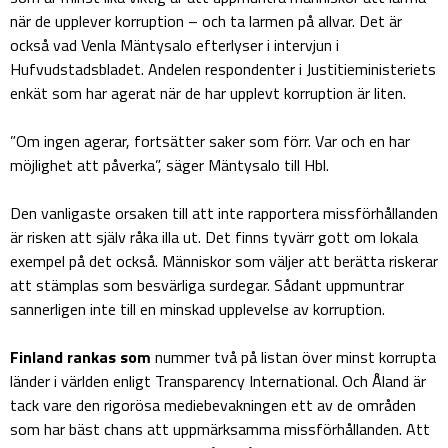
när de upplever korruption – och ta larmen på allvar. Det är
också vad Venla Mäntysalo efterlyser i intervjun i
Hufvudstadsbladet. Andelen respondenter i Justitieministeriets
enkät som har agerat när de har upplevt korruption är liten.
”Om ingen agerar, fortsätter saker som förr. Var och en har
möjlighet att påverka”, säger Mäntysalo till Hbl.
Den vanligaste orsaken till att inte rapportera missförhållanden
är risken att själv råka illa ut. Det finns tyvärr gott om lokala
exempel på det också. Människor som väljer att berätta riskerar
att stämplas som besvärliga surdegar. Sådant uppmuntrar
sannerligen inte till en minskad upplevelse av korruption.
Finland rankas som
nummer två på listan över minst korrupta
länder i världen enligt Transparency International. Och Åland är
tack vare den rigorösa mediebevakningen ett av de områden
som har bäst chans att uppmärksamma missförhållanden. Att