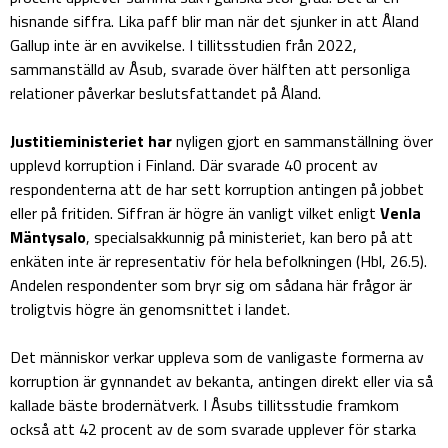
hisnande siffra. Lika paff blir man när det sjunker in att Åland
Gallup inte är en avvikelse. I tillitsstudien från 2022,
sammanställd av Åsub, svarade över hälften att personliga
relationer påverkar beslutsfattandet på Åland.
Justitieministeriet har
nyligen gjort en sammanställning över
upplevd korruption i Finland. Där svarade 40 procent av
respondenterna att de har sett korruption antingen på jobbet
eller på fritiden. Siffran är högre än vanligt vilket enligt
Venla
Mäntysalo
, specialsakkunnig på ministeriet, kan bero på att
enkäten inte är representativ för hela befolkningen (Hbl, 26.5).
Andelen respondenter som bryr sig om sådana här frågor är
troligtvis högre än genomsnittet i landet.
Det människor verkar uppleva som de vanligaste formerna av
korruption är gynnandet av bekanta, antingen direkt eller via så
kallade bäste brodernätverk. I Åsubs tillitsstudie framkom
också att 42 procent av de som svarade upplever för starka