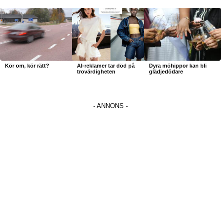
Kör om, kör rätt?
AI-reklamer tar död på
Dyra möhippor kan bli
trovärdigheten
glädjedödare