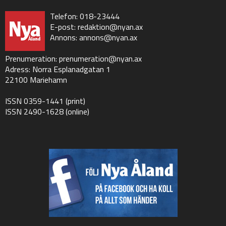
Telefon: 018-23444
E-post:
redaktion@nyan.ax
Annons:
annons@nyan.ax
Prenumeration:
prenumeration@nyan.ax
Adress: Norra Esplanadgatan 1
22100 Mariehamn
ISSN 0359-1441 (print)
ISSN 2490-1628 (online)