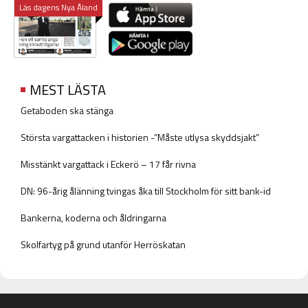
Läs dagens Nya Åland
MEST LÄSTA
Getaboden ska stänga
Största vargattacken i historien -”Måste utlysa skyddsjakt”
Misstänkt vargattack i Eckerö – 17 får rivna
DN: 96-årig ålänning tvingas åka till Stockholm för sitt bank-id
Bankerna, koderna och åldringarna
Skolfartyg på grund utanför Herröskatan