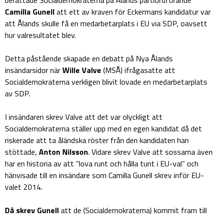
Camilla Gunell
att ett av kraven för Eckermans kandidatur var
att Ålands skulle få en medarbetarplats i EU via SDP, oavsett
hur valresultatet blev.
Detta påstående skapade en debatt på Nya Ålands
insändarsidor när
Wille Valve
(MSÅ) ifrågasatte att
Socialdemokraterna verkligen blivit lovade en medarbetarplats
av SDP.
I insändaren skrev Valve att det var olyckligt att
Socialdemokraterna ställer upp med en egen kandidat då det
riskerade att ta åländska röster från den kandidaten han
stöttade,
Anton Nilsson
. Vidare skrev Valve att sossarna även
har en historia av att ”lova runt och hålla tunt i EU-val” och
hänvisade till en insändare som Camilla Gunell skrev inför EU-
valet 2014.
Då skrev Gunell
att de (Socialdemokraterna) kommit fram till