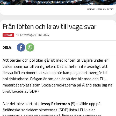
FOTO: EU-PARLAMENTET.
Från löften och krav till vaga svar
10:42 torsdag, 27 juni, 2024
LEDARE
DELA
Att partier och politiker går ut med löften till väljare under en
valkampanj hör till vanligheten. Det är heller inte ovanligt att
dessa löften rinner ut i sanden när kampanjandet övergår till
politisktarbete. Frågan är om det är så det blir med den EU-
medarbetarplats som Socialdemokraterna på Åland sade sig ha
blivit lovade av SDP?
När det blev klart att
Jessy Eckerman
(S) ställde upp på
finländska socialdemokraternas (SDP) lista i EU-valet
berättade Socialdemokraterna på Ålands partiordförande