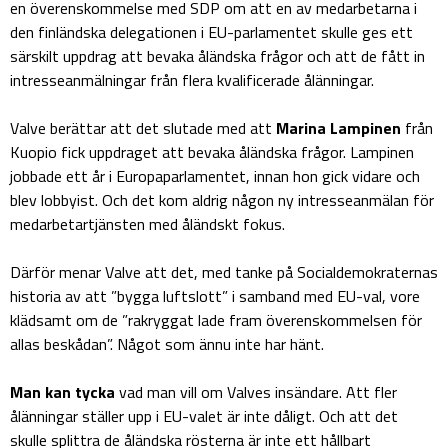
en överenskommelse med SDP om att en av medarbetarna i
den finländska delegationen i EU-parlamentet skulle ges ett
särskilt uppdrag att bevaka åländska frågor och att de fått in
intresseanmälningar från flera kvalificerade ålänningar.
Valve berättar att det slutade med att
Marina Lampinen
från
Kuopio fick uppdraget att bevaka åländska frågor. Lampinen
jobbade ett år i Europaparlamentet, innan hon gick vidare och
blev lobbyist. Och det kom aldrig någon ny intresseanmälan för
medarbetartjänsten med åländskt fokus.
Därför menar Valve att det, med tanke på Socialdemokraternas
historia av att ”bygga luftslott” i samband med EU-val, vore
klädsamt om de ”rakryggat lade fram överenskommelsen för
allas beskådan”. Något som ännu inte har hänt.
Man kan tycka
vad man vill om Valves insändare. Att fler
ålänningar ställer upp i EU-valet är inte dåligt. Och att det
skulle splittra de åländska rösterna är inte ett hållbart