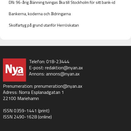
DN: 96-årig ålänning tvingas åka till Stockholm för sitt bank-id
Bankerna, koderna och åldringarna
Skolfartyg på grund utanför Herröskatan
Telefon: 018-23444
E-post:
redaktion@nyan.ax
Annons:
annons@nyan.ax
Prenumeration:
prenumeration@nyan.ax
Adress: Norra Esplanadgatan 1
22100 Mariehamn
ISSN 0359-1441 (print)
ISSN 2490-1628 (online)