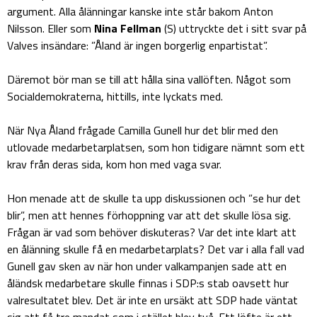
argument. Alla ålänningar kanske inte står bakom Anton
Nilsson. Eller som
Nina Fellman
(S) uttryckte det i sitt svar på
Valves insändare: ”Åland är ingen borgerlig enpartistat”.
Däremot bör man se till att hålla sina vallöften. Något som
Socialdemokraterna, hittills, inte lyckats med.
När Nya Åland frågade Camilla Gunell hur det blir med den
utlovade medarbetarplatsen, som hon tidigare nämnt som ett
krav från deras sida, kom hon med vaga svar.
Hon menade att de skulle ta upp diskussionen och ”se hur det
blir”, men att hennes förhoppning var att det skulle lösa sig.
Frågan är vad som behöver diskuteras? Var det inte klart att
en ålänning skulle få en medarbetarplats? Det var i alla fall vad
Gunell gav sken av när hon under valkampanjen sade att en
åländsk medarbetare skulle finnas i SDP:s stab oavsett hur
valresultatet blev. Det är inte en ursäkt att SDP hade väntat
sig att få tre mandat som i stället blev två. Ett löfte är ett