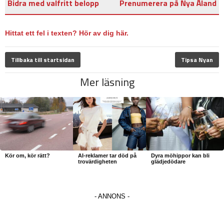
Bidra med valfritt belopp
Prenumerera på Nya Åland
Hittat ett fel i texten? Hör av dig här.
Tillbaka till startsidan
Tipsa Nyan
Mer läsning
Kör om, kör rätt?
AI-reklamer tar död på
Dyra möhippor kan bli
trovärdigheten
glädjedödare