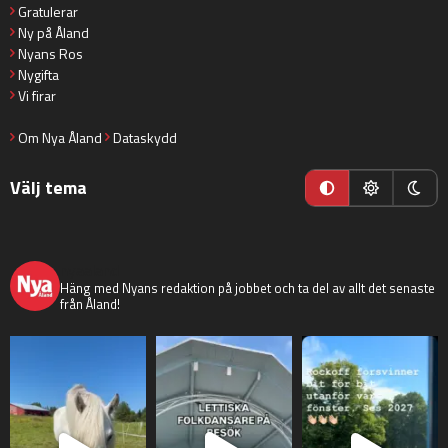
Gratulerar
Ny på Åland
Nyans Ros
Nygifta
Vi firar
Om Nya Åland
Dataskydd
Välj tema
nyaaland
Häng med Nyans redaktion på jobbet och ta del av allt det senaste
från Åland!