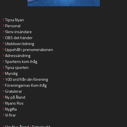
Tipsa Nyan
Personal
Skriv insändare
OBS det händer
Utebliven tidning
Uppehåll i prenumerationen
Adressändring
Sportens kom ihåg
Tipsa sporten
Myndig
100 ord från din förening
Föreningarnas Kom ihåg
Gratulerar
Ny på Åland
Nyans Ros
Nygifta
Vi firar
Om Nya Åland
Dataskydd