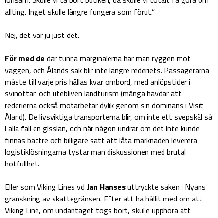
allting. Inget skulle längre fungera som förut.”
Nej, det var ju just det.
För med de
där tunna marginalerna har man ryggen mot
väggen, och Ålands sak blir inte längre rederiets. Passagerarna
måste till varje pris hållas kvar ombord, med anlöpstider i
svinottan och utebliven landturism (många hävdar att
rederierna också motarbetar dylik genom sin dominans i Visit
Åland). De livsviktiga transporterna blir, om inte ett svepskäl så
i alla fall en gisslan, och när någon undrar om det inte kunde
finnas bättre och billigare sätt att låta marknaden leverera
logistiklösningarna tystar man diskussionen med brutal
hotfullhet.
Eller som Viking Lines vd
Jan Hanses
uttryckte saken i Nyans
granskning av skattegränsen. Efter att ha hållit med om att
Viking Line, om undantaget togs bort, skulle upphöra att