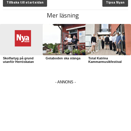
Tillbaka till startsidan
Tipsa Nyan
Mer läsning
Skolfartyg på grund
Getaboden ska stänga
Total Katrina
utanför Herröskatan
Kammarmusikfestival