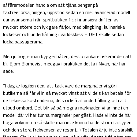
affärsmodellen handla om att tjäna pengar på
taxfreeförsäljningen, uppstod sedan en mer avancerad modell
där avanserna från spritbutiken fick finansiera driften av
mycket större och lyxigare färjor, med blingbling, kulinariska
lockelser och underhållning i världsklass – DET skulle sedan
locka passagerarna.
Men ju högre man bygger båten, desto rankare riskerar den att
bli. Björn Blomqvist medgav i praktiken detta i Nyan, när han
sade:
”I dag är logiken den, att tack vare de marginaler vi gör i
butikerna så får vi in så mycket vinst att vi dels kan betala för
de tekniska kostnaderna, dels också all underhållning och allt
utbud ombord. Det blir så på mogna marknader, vi är inne i en
modell där vi har tunna marginaler per gäst. Hade vi inte de här
höga volymerna så skulle man inte kunna ha de stora fartygen
och den stora frekvensen av resor (…) Totalen är ju inte särskilt
lönsam. Skulle vi ta bort butiken, då skulle vi totalt få göra om