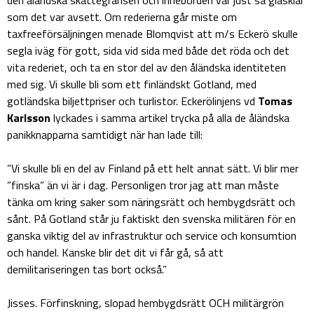
som det var avsett. Om rederierna går miste om
taxfreeförsäljningen menade Blomqvist att m/s Eckerö skulle
segla iväg för gott, sida vid sida med både det röda och det
vita rederiet, och ta en stor del av den åländska identiteten
med sig. Vi skulle bli som ett finländskt Gotland, med
gotländska biljettpriser och turlistor. Eckerölinjens vd
Tomas
Karlsson
lyckades i samma artikel trycka på alla de åländska
panikknapparna samtidigt när han lade till:
”Vi skulle bli en del av Finland på ett helt annat sätt. Vi blir mer
”finska” än vi är i dag. Personligen tror jag att man måste
tänka om kring saker som näringsrätt och hembygdsrätt och
sånt. På Gotland står ju faktiskt den svenska militären för en
ganska viktig del av infrastruktur och service och konsumtion
och handel. Kanske blir det dit vi får gå, så att
demilitariseringen tas bort också.”
Jisses. Förfinskning, slopad hembygdsrätt OCH militärgrön