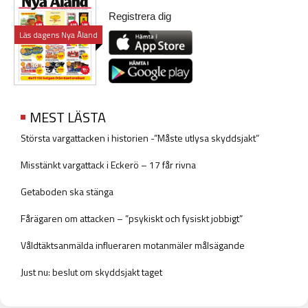
Registrera dig
Läs dagens Nya Åland
MEST LÄSTA
Största vargattacken i historien -”Måste utlysa skyddsjakt”
Misstänkt vargattack i Eckerö – 17 får rivna
Getaboden ska stänga
Fårägaren om attacken – ”psykiskt och fysiskt jobbigt”
Våldtäktsanmälda influeraren motanmäler målsägande
Just nu: beslut om skyddsjakt taget