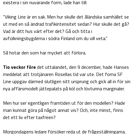
existera i sin nuvarande form, lade han till:
”Viking Line är en sak. Men hur skulle det åländska samhället se
ut med en så ändrad trafikintensitet sedan? Hur skulle det gå?
Vad är ditt hus värt efter det? Gå och titta i
avfolkningsbygderna i södra Finland om du vill veta.”
Så hotar den som har mycket att förlora.
Tio veckor före
det uttalandet, den 9 december, hade Hanses
meddelat att trotjänaren Rosellas tid var ute. Det forna SF
Line uppgav därmed slutligen sitt ursprung och gick all in för sin
nya affärsmodell: jättepalats på köl och lövtunna marginaler.
Men hur ser egentligen framtiden ut för den modellen? Hade
man kunnat göra på något annat vis? Och, inte minst, finns
det ett liv efter taxfreen?
Morgondagens ledare försöker reda ut de frågeställningarna.