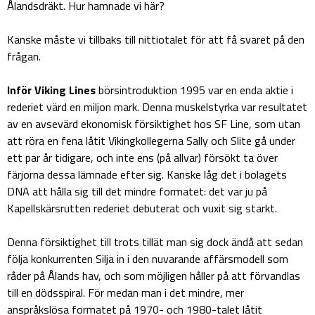
Ålandsdräkt. Hur hamnade vi här?
Kanske måste vi tillbaks till nittiotalet för att få svaret på den
frågan.
Inför Viking Lines
börsintroduktion 1995 var en enda aktie i
rederiet värd en miljon mark. Denna muskelstyrka var resultatet
av en avsevärd ekonomisk försiktighet hos SF Line, som utan
att röra en fena låtit Vikingkollegerna Sally och Slite gå under
ett par år tidigare, och inte ens (på allvar) försökt ta över
färjorna dessa lämnade efter sig. Kanske låg det i bolagets
DNA att hålla sig till det mindre formatet: det var ju på
Kapellskärsrutten rederiet debuterat och vuxit sig starkt.
Denna försiktighet till trots tillät man sig dock ändå att sedan
följa konkurrenten Silja in i den nuvarande affärsmodell som
råder på Ålands hav, och som möjligen håller på att förvandlas
till en dödsspiral. För medan man i det mindre, mer
anspråkslösa formatet på 1970- och 1980-talet låtit