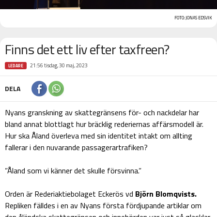
FOTO: JONAS EDSVIK
Finns det ett liv efter taxfreen?
21:56 tisdag, 30 maj, 2023
LEDARE
DELA
Nyans granskning av skattegränsens för- och nackdelar har
bland annat blottlagt hur bräcklig rederiernas affärsmodell är.
Hur ska Åland överleva med sin identitet intakt om allting
fallerar i den nuvarande passagerartrafiken?
”Åland som vi känner det skulle försvinna.”
Orden är Rederiaktiebolaget Eckerös vd
Björn Blomqvists.
Repliken fälldes i en av Nyans första fördjupande artiklar om
den åländska skattegränsen och innebörden var just så glasklar