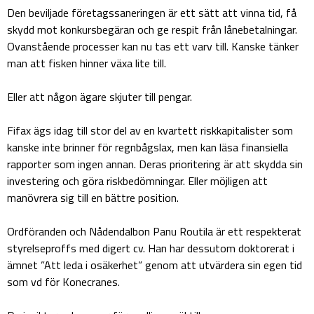
Den beviljade företagssaneringen är ett sätt att vinna tid, få
skydd mot konkursbegäran och ge respit från lånebetalningar.
Ovanstående processer kan nu tas ett varv till. Kanske tänker
man att fisken hinner växa lite till.
Eller att någon ägare skjuter till pengar.
Fifax ägs idag till stor del av en kvartett riskkapitalister som
kanske inte brinner för regnbågslax, men kan läsa finansiella
rapporter som ingen annan. Deras prioritering är att skydda sin
investering och göra riskbedömningar. Eller möjligen att
manövrera sig till en bättre position.
Ordföranden och Nådendalbon Panu Routila är ett respekterat
styrelseproffs med digert cv. Han har dessutom doktorerat i
ämnet ”Att leda i osäkerhet” genom att utvärdera sin egen tid
som vd för Konecranes.