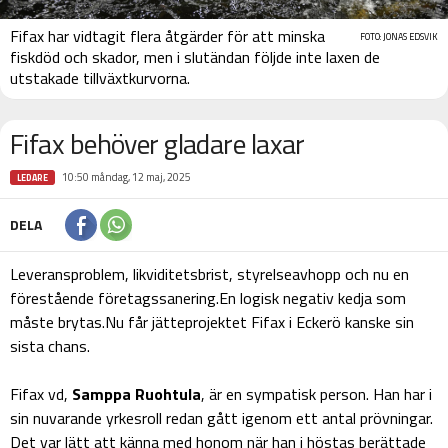
Fifax har vidtagit flera åtgärder för att minska
FOTO: JONAS EDSVIK
fiskdöd och skador, men i slutändan följde inte laxen de
utstakade tillväxtkurvorna.
Fifax behöver gladare laxar
10:50 måndag, 12 maj, 2025
LEDARE
DELA
Leveransproblem, likviditetsbrist, styrelseavhopp och nu en
förestående företagssanering.En logisk negativ kedja som
måste brytas.Nu får jätteprojektet Fifax i Eckerö kanske sin
sista chans.
Fifax vd,
Samppa Ruohtula
, är en sympatisk person. Han har i
sin nuvarande yrkesroll redan gått igenom ett antal prövningar.
Det var lätt att känna med honom när han i höstas berättade