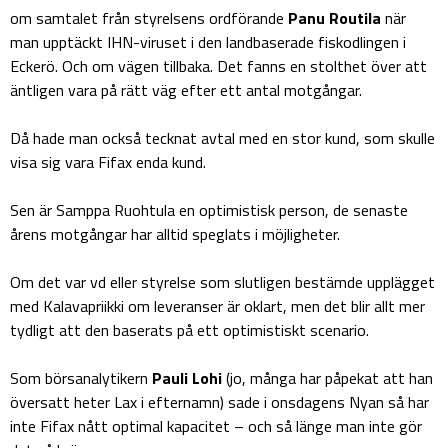
om samtalet från styrelsens ordförande
Panu Routila
när
man upptäckt IHN-viruset i den landbaserade fiskodlingen i
Eckerö. Och om vägen tillbaka. Det fanns en stolthet över att
äntligen vara på rätt väg efter ett antal motgångar.
Då hade man också tecknat avtal med en stor kund, som skulle
visa sig vara Fifax enda kund.
Sen är Samppa Ruohtula en optimistisk person, de senaste
årens motgångar har alltid speglats i möjligheter.
Om det var vd eller styrelse som slutligen bestämde upplägget
med Kalavapriikki om leveranser är oklart, men det blir allt mer
tydligt att den baserats på ett optimistiskt scenario.
Som börsanalytikern
Pauli Lohi
(jo, många har påpekat att han
översatt heter Lax i efternamn) sade i onsdagens Nyan så har
inte Fifax nått optimal kapacitet – och så länge man inte gör