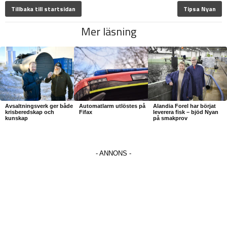
Tillbaka till startsidan
Tipsa Nyan
Mer läsning
Avsaltningsverk ger både
Automatlarm utlöstes på
Alandia Forel har börjat
krisberedskap och
Fifax
leverera fisk – bjöd Nyan
kunskap
på smakprov