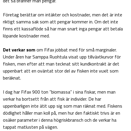
det så bränner man pengar.
Företag berättar om intäkter och kostnader, men det är inte
riktigt samma sak som att pengar kommer in. Om det inte
finns ett kassaflöde så har man snart inga pengar att betala
löpande kostnader med.
Det verkar som
om Fifax jobbat med för små marginaler.
Under åren har Samppa Ruohtula visat upp tillväxtkurvor för
fisken, men efter att man tecknat sitt kundkontrakt är det
uppenbart att en oväntat stor del av fisken inte vuxit som
beräknat.
I dag har Fifax 900 ton ”biomassa” i sina fiskar, men man
verkar ha bortsett från att fisk är individer. De har
uppenbarligen inte ätit upp sig som man räknat med. Fiskens
dödlighet håller man koll på, men hur den faktiskt trivs är en
osäker parameter i denna högriskbransch och de verkar ha
tappat matlusten på vägen.