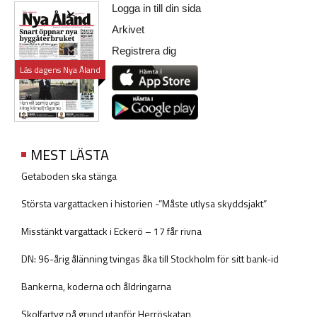
Logga in till din sida
Arkivet
Registrera dig
Läs dagens Nya Åland
MEST LÄSTA
Getaboden ska stänga
Största vargattacken i historien -”Måste utlysa skyddsjakt”
Misstänkt vargattack i Eckerö – 17 får rivna
DN: 96-årig ålänning tvingas åka till Stockholm för sitt bank-id
Bankerna, koderna och åldringarna
Skolfartyg på grund utanför Herröskatan