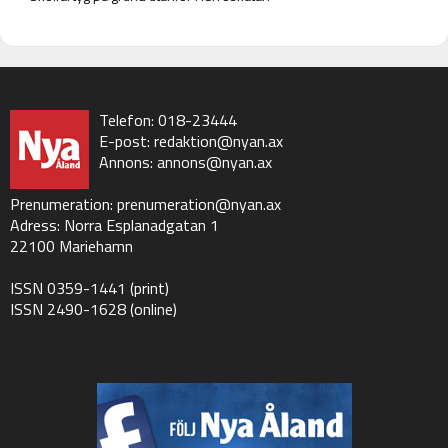
Telefon: 018-23444
E-post:
redaktion@nyan.ax
Annons:
annons@nyan.ax
Prenumeration:
prenumeration@nyan.ax
Adress: Norra Esplanadgatan 1
22100 Mariehamn
ISSN 0359-1441 (print)
ISSN 2490-1628 (online)