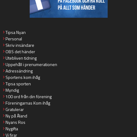
Tipsa Nyan
Personal
Skriv insändare
OBS det händer
Utebliven tidning
Uppehåll i prenumerationen
Adressändring
Sportens kom ihåg
Tipsa sporten
Myndig
100 ord från din förening
Föreningarnas Kom ihåg
Gratulerar
Ny på Åland
Nyans Ros
Nygifta
Vi firar