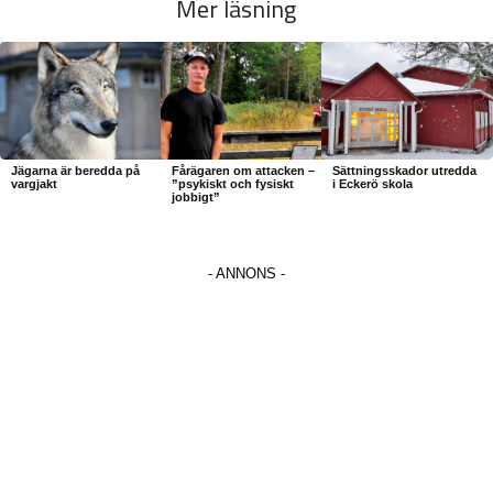
Mer läsning
Jägarna är beredda på
Fårägaren om attacken –
Sättningsskador utredda
vargjakt
”psykiskt och fysiskt
i Eckerö skola
jobbigt”