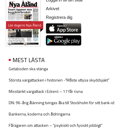
Arkivet
Registrera dig
Läs dagens Nya Åland
MEST LÄSTA
Getaboden ska stänga
Största vargattacken i historien -”Måste utlysa skyddsjakt”
Misstänkt vargattack i Eckerö – 17 får rivna
DN: 96-årig ålänning tvingas åka till Stockholm för sitt bank-id
Bankerna, koderna och åldringarna
Fårägaren om attacken – ”psykiskt och fysiskt jobbigt”