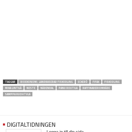
TAGGAR
BIOEKONOMI. LANDBASERAD FISKODLING
ECKERÖ
FIFAX
FISKODLING
MIKA LINTILÄ
NESTE
NÅDENDAL
PANU ROUTILA
RAFFINADERIOMRÅDE
SAMPPA RUOHTULA
DIGITALTIDNINGEN
Logga in till din sida