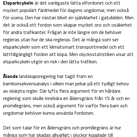
Elsparkcykeln
är det vanligaste lätta elfordonet och ett
mycket populärt färdmedel för dagens ungdomar, men också
för vuxna. Den har nästan blivit en självklarhet i gatubilden. Men
det är också ett fordon som skapar mycket oro och osäkerhet
för andra trafikanter. Frågan är inte längre om de behöver
regleras utan hur de ska regleras. Det är många som ser
elsparkcykeln som ett klimatsmart transportmedel och ett
lätttillgängligt fordon att köpa. Men olycksstatistiken visar att
elsparkcykeln utgör en risk i den lätta trafiken.
Ålands
landskapsregering har tagit fram en
barnkonsekvensanalys i vilken man pekar på ett tydligt behov
av skärpta regler. Där lyfts flera argument för en hårdare
reglering som skulle innebära en åldersgräns från 15 år och en
promillegräns, men också argument för varför flera barn och
ungdomar behöver kunna använda fordonen.
Det som talar för en åldersgräns och promillegräns är hur
många som har skadas allvarligt i olyckor kopplade till