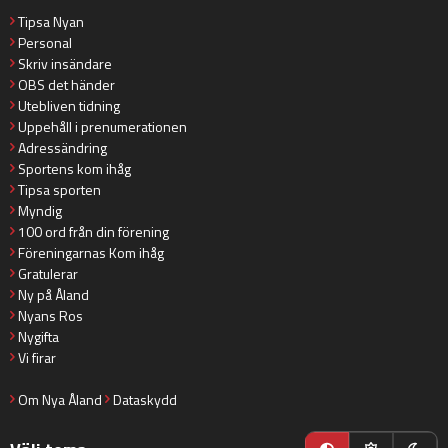
Tipsa Nyan
Personal
Skriv insändare
OBS det händer
Utebliven tidning
Uppehåll i prenumerationen
Adressändring
Sportens kom ihåg
Tipsa sporten
Myndig
100 ord från din förening
Föreningarnas Kom ihåg
Gratulerar
Ny på Åland
Nyans Ros
Nygifta
Vi firar
Om Nya Åland
Dataskydd