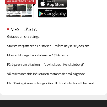
Läs dagens Nya Åland
MEST LÄSTA
Getaboden ska stänga
Största vargattacken i historien -”Måste utlysa skyddsjakt”
Misstänkt vargattack i Eckerö – 17 får rivna
Fårägaren om attacken – ”psykiskt och fysiskt jobbigt”
Våldtäktsanmälda influeraren motanmäler målsägande
DN: 96-årig ålänning tvingas åka till Stockholm för sitt bank-id