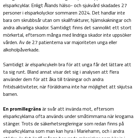
elsparkcyklar. Enligt Ålands hälso- och sjukvård skadades 27
personer i elsparkolyckor sommaren 2024. Det handlar inte
bara om skrubbsår utan om skallfrakturer, hjärnskakningar och
andra allvarliga skador. Samtidigt finns det sannolikt ett stort
mörkertal, eftersom många med lindriga skador inte uppsöker
vården. Av de 27 patienterna var majoriteten unga eller
alkoholpåverkade.
Samtidigt är elsparkcykeln bra för att unga får det lättare att
ta sig runt. Bland annat visar det sig i analysen att flera
använder dem för att åka till träningar och andra
fritidsaktiviteter, när föräldrarna inte har möjlighet att skjutsa
barnen.
En promillegräns
är svår att invända mot, eftersom
elsparkcyklarna ofta används under småtimmarna när krogarna
stänger. Trots de säkerhetsregleringar som redan finns på
elsparkcyklarna som man kan hyra i Mariehamn, och i andra