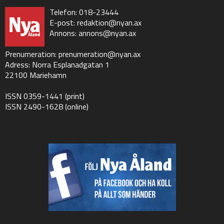
Telefon: 018-23444
E-post:
redaktion@nyan.ax
Annons:
annons@nyan.ax
Prenumeration:
prenumeration@nyan.ax
Adress: Norra Esplanadgatan 1
22100 Mariehamn
ISSN 0359-1441 (print)
ISSN 2490-1628 (online)