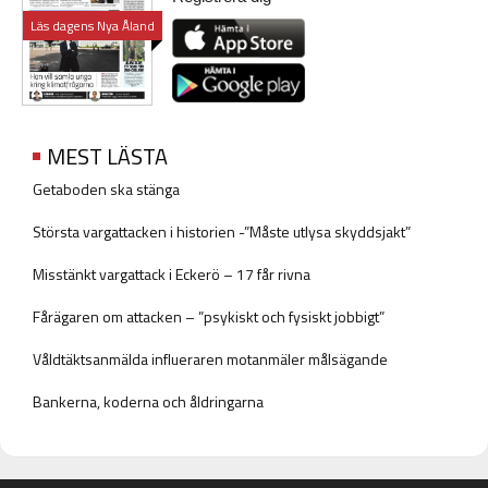
Läs dagens Nya Åland
MEST LÄSTA
Getaboden ska stänga
Största vargattacken i historien -”Måste utlysa skyddsjakt”
Misstänkt vargattack i Eckerö – 17 får rivna
Fårägaren om attacken – ”psykiskt och fysiskt jobbigt”
Våldtäktsanmälda influeraren motanmäler målsägande
Bankerna, koderna och åldringarna