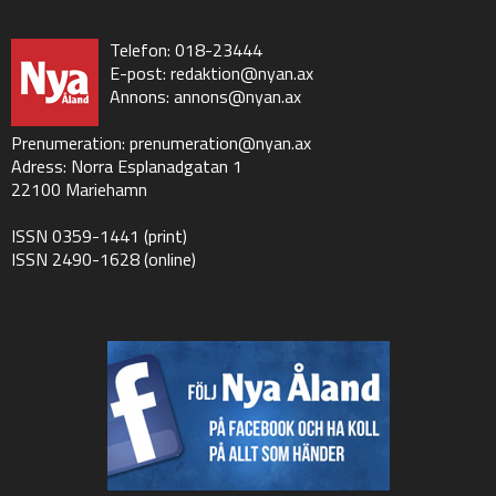
Telefon: 018-23444
E-post:
redaktion@nyan.ax
Annons:
annons@nyan.ax
Prenumeration:
prenumeration@nyan.ax
Adress: Norra Esplanadgatan 1
22100 Mariehamn
ISSN 0359-1441 (print)
ISSN 2490-1628 (online)