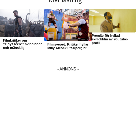
Premiär för hyllad
skräckfilm av Youtube-
Filmkritiker om
profil
”Odysséen”: svindlande
Filmsvepet: Kritiker hyllar
och mänsklig
Milly Alcock i ”Supergirl”