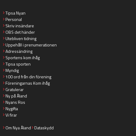
Tipsa Nyan
Personal
Skriv insändare
OBS det händer
Utebliven tidning
Uppehåll i prenumerationen
Adressändring
Sportens kom ihåg
Tipsa sporten
Myndig
100 ord från din förening
Föreningarnas Kom ihåg
Gratulerar
Ny på Åland
Nyans Ros
Nygifta
Vi firar
Om Nya Åland
Dataskydd