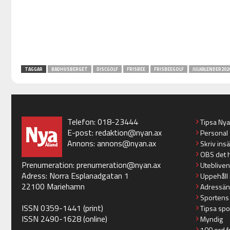
TAGGAR
BADHUSBERGET
DISCGOLF
FRISBEE
FRISBEEGOLF
JULKALENDER202
Telefon: 018-23444
Tipsa Ny
E-post:
redaktion@nyan.ax
Personal
Annons:
annons@nyan.ax
Skriv ins
OBS det 
Prenumeration:
prenumeration@nyan.ax
Utebliven
Adress: Norra Esplanadgatan 1
Uppehåll 
22100 Mariehamn
Adressän
Sportens
ISSN 0359-1441 (print)
Tipsa spo
ISSN 2490-1628 (online)
Myndig
100 ord f