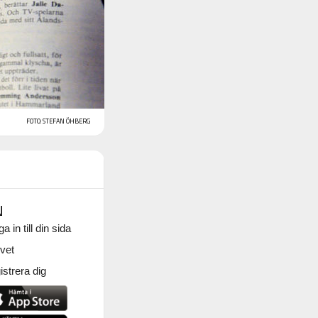
FOTO: STEFAN ÖHBERG
N
a in till din sida
vet
strera dig