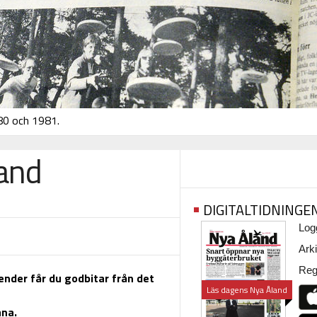
980 och 1981.
land
DIGITALTIDNINGE
Logg
Arki
Regi
lender får du godbitar från det
Läs dagens Nya Åland
ana.