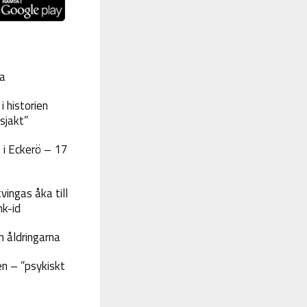
a
 historien
sjakt”
 i Eckerö – 17
vingas åka till
nk-id
 åldringarna
n – ”psykiskt