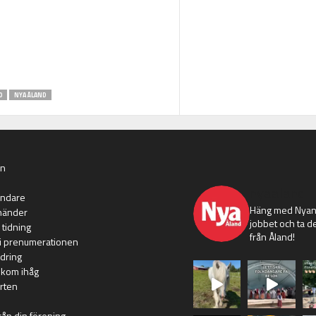
0
NYA ÅLAND
an
nyaaland
ändare
Häng med Nyans
händer
jobbet och ta de
 tidning
från Åland!
i prenumerationen
dring
 kom ihåg
rten
rån din förening