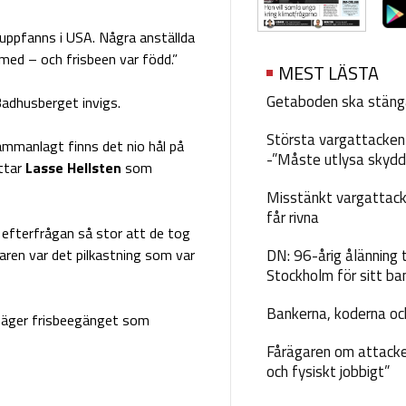
, uppfanns i USA. Några anställda
 med – och frisbeen var född.”
MEST LÄSTA
Getaboden ska stäng
Badhusberget invigs.
Största vargattacken i
ammanlagt finns det nio hål på
-”Måste utlysa skydd
ättar
Lasse Hellsten
som
Misstänkt vargattack
får rivna
 efterfrågan så stor att de tog
aren var det pilkastning som var
DN: 96-årig ålänning t
Stockholm för sitt ba
Bankerna, koderna och
 säger frisbeegänget som
Fårägaren om attacke
och fysiskt jobbigt”