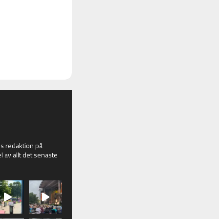
 redaktion på
l av allt det senaste