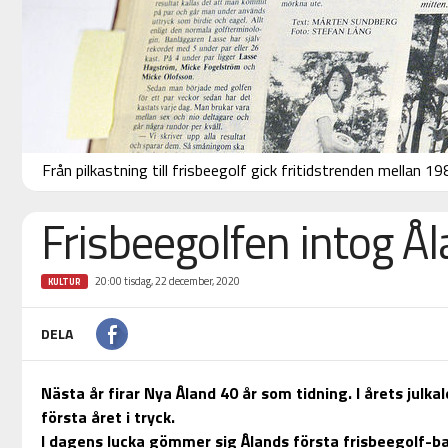
Från pilkastning till frisbeegolf gick fritidstrenden mellan 1
Frisbeegolfen intog Å
20:00 tisdag, 22 december, 2020
KULTUR
DELA
Nästa år firar Nya Åland 40 år som tidning. I årets julka
första året i tryck.
I dagens lucka gömmer sig Ålands första frisbeegolf-b