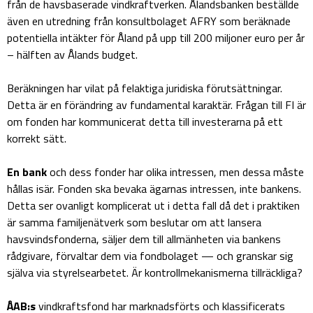
från de havsbaserade vindkraftverken. Ålandsbanken beställde
även en utredning från konsultbolaget AFRY som beräknade
potentiella intäkter för Åland på upp till 200 miljoner euro per år
– hälften av Ålands budget.
Beräkningen har vilat på felaktiga juridiska förutsättningar.
Detta är en förändring av fundamental karaktär. Frågan till FI är
om fonden har kommunicerat detta till investerarna på ett
korrekt sätt.
En bank
och dess fonder har olika intressen, men dessa måste
hållas isär. Fonden ska bevaka ägarnas intressen, inte bankens.
Detta ser ovanligt komplicerat ut i detta fall då det i praktiken
är samma familjenätverk som beslutar om att lansera
havsvindsfonderna, säljer dem till allmänheten via bankens
rådgivare, förvaltar dem via fondbolaget — och granskar sig
själva via styrelsearbetet. Är kontrollmekanismerna tillräckliga?
ÅAB:s
vindkraftsfond har marknadsförts och klassificerats