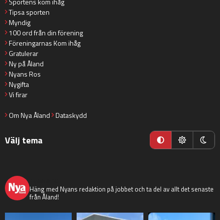
Sportens kom ihåg
Tipsa sporten
Myndig
100 ord från din förening
Föreningarnas Kom ihåg
Gratulerar
Ny på Åland
Nyans Ros
Nygifta
Vi firar
Om Nya Åland
Dataskydd
Välj tema
nyaaland
Häng med Nyans redaktion på jobbet och ta del av allt det senaste
från Åland!