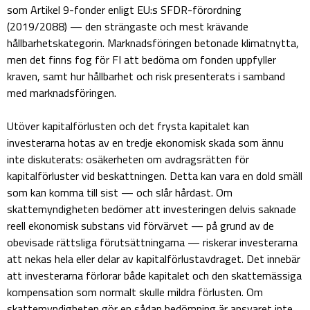
som Artikel 9-fonder enligt EU:s SFDR-förordning
(2019/2088) — den strängaste och mest krävande
hållbarhetskategorin. Marknadsföringen betonade klimatnytta,
men det finns fog för FI att bedöma om fonden uppfyller
kraven, samt hur hållbarhet och risk presenterats i samband
med marknadsföringen.
Utöver kapitalförlusten och det frysta kapitalet kan
investerarna hotas av en tredje ekonomisk skada som ännu
inte diskuterats: osäkerheten om avdragsrätten för
kapitalförluster vid beskattningen. Detta kan vara en dold smäll
som kan komma till sist — och slår hårdast. Om
skattemyndigheten bedömer att investeringen delvis saknade
reell ekonomisk substans vid förvärvet — på grund av de
obevisade rättsliga förutsättningarna — riskerar investerarna
att nekas hela eller delar av kapitalförlustavdraget. Det innebär
att investerarna förlorar både kapitalet och den skattemässiga
kompensation som normalt skulle mildra förlusten. Om
skattemyndigheten gör en sådan bedömning är ansvaret inte