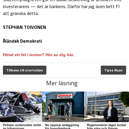
investerarens — det är bankens. Därför har jag även bett FI
att granska detta.
STEPHAN TOIVONEN
Åländsk Demokrati
Hittat ett fel i texten? Hör av dig här.
Tillbaka till startsidan
Tipsa Nyan
Mer läsning
Polisen undersöker stöld
Nu öppnar anläggning
Regeneration-läger lockar
av båtmotorer
för byggåterbruk
från nära och fjärran