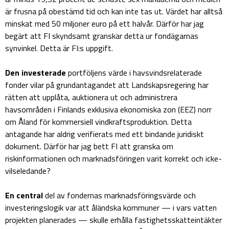
är frusna på obestämd tid och kan inte tas ut. Värdet har alltså
minskat med 50 miljoner euro på ett halvår. Därför har jag
begärt att FI skyndsamt granskar detta ur fondägarnas
synvinkel. Detta är FI:s uppgift.
Den investerade
portföljens värde i havsvindsrelaterade
fonder vilar på grundantagandet att Landskapsregering har
rätten att upplåta, auktionera ut och administrera
havsområden i Finlands exklusiva ekonomiska zon (EEZ) norr
om Åland för kommersiell vindkraftsproduktion. Detta
antagande har aldrig verifierats med ett bindande juridiskt
dokument. Därför har jag bett FI att granska om
riskinformationen och marknadsföringen varit korrekt och icke-
vilseledande?
En central
del av fondernas marknadsföringsvärde och
investeringslogik var att åländska kommuner — i vars vatten
projekten planerades — skulle erhålla fastighetsskatteintäkter