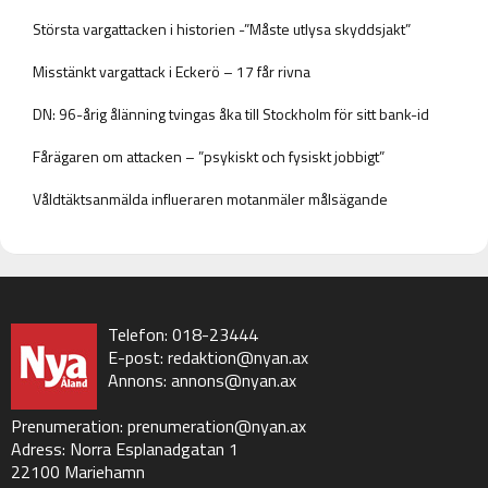
Största vargattacken i historien -”Måste utlysa skyddsjakt”
Misstänkt vargattack i Eckerö – 17 får rivna
DN: 96-årig ålänning tvingas åka till Stockholm för sitt bank-id
Fårägaren om attacken – ”psykiskt och fysiskt jobbigt”
Våldtäktsanmälda influeraren motanmäler målsägande
Telefon: 018-23444
E-post:
redaktion@nyan.ax
Annons:
annons@nyan.ax
Prenumeration:
prenumeration@nyan.ax
Adress: Norra Esplanadgatan 1
22100 Mariehamn