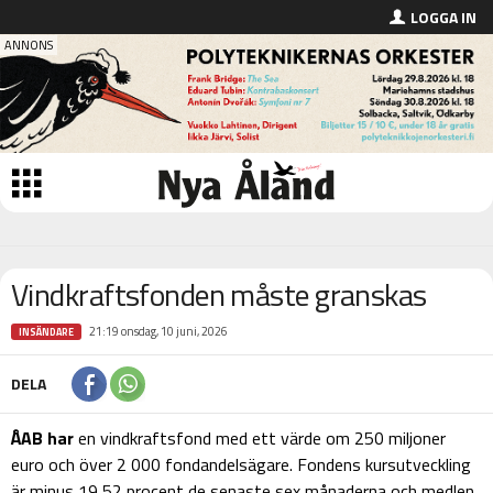
LOGGA IN
Vindkraftsfonden måste granskas
21:19 onsdag, 10 juni, 2026
INSÄNDARE
DELA
ÅAB har
en vindkraftsfond med ett värde om 250 miljoner
euro och över 2 000 fondandelsägare. Fondens kursutveckling
är minus 19,52 procent de senaste sex månaderna och medlen