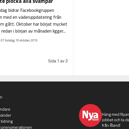
nte plocka alla svampar
sdag bidrar Facebookgruppen
n med en väderuppdatering från
m gått. Oktober har börjat mycket
vi redan i början av månaden ligger...
:07 torsdag, 10 oktober, 2019
Sida 1 av 3
an
nyaaland
ändare
Häng med Nyans
händer
jobbet och ta de
 tidning
från Åland!
i prenumerationen