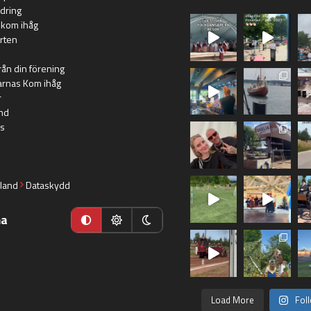
dring
 kom ihåg
rten
rån din förening
arnas Kom ihåg
r
nd
s
land
Dataskydd
ma
Load More
Fol