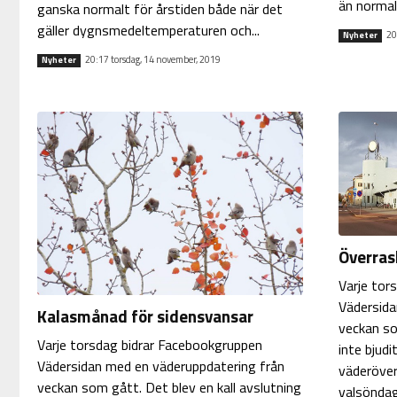
än normalt
ganska normalt för årstiden både när det
gäller dygnsmedeltemperaturen och...
20
Nyheter
20:17 torsdag, 14 november, 2019
Nyheter
Överras
Varje tor
Vädersida
Kalasmånad för sidensvansar
veckan so
Varje torsdag bidrar Facebookgruppen
inte bjudi
Vädersidan med en väderuppdatering från
väderöver
veckan som gått. Det blev en kall avslutning
valsöndag