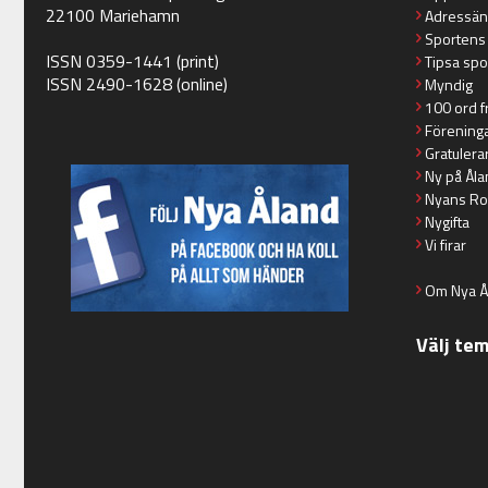
22100 Mariehamn
Adressän
Sportens
ISSN 0359-1441 (print)
Tipsa spo
ISSN 2490-1628 (online)
Myndig
100 ord f
Förening
Gratulera
Ny på Åla
Nyans Ro
Nygifta
Vi firar
Om Nya Å
Välj te