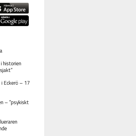
a
 historien
sjakt”
 i Eckerö – 17
n – ”psykiskt
lueraren
nde