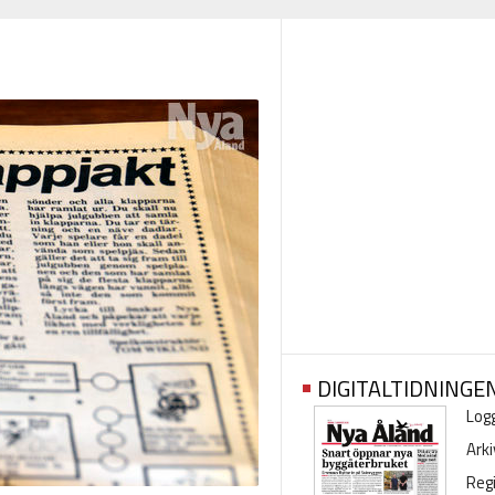
DIGITALTIDNINGE
Logg
Arki
Regi