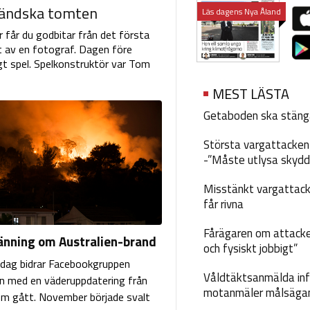
åländska tomten
Läs dagens Nya Åland
r får du godbitar från det första
et av en fotograf. Dagen före
gt spel. Spelkonstruktör var Tom
MEST LÄSTA
Getaboden ska stäng
Största vargattacken i
-”Måste utlysa skydd
Misstänkt vargattack
får rivna
Fårägaren om attacke
änning om Australien-brand
och fysiskt jobbigt”
sdag bidrar Facebookgruppen
Våldtäktsanmälda inf
n med en väderuppdatering från
motanmäler målsäga
m gått. November började svalt