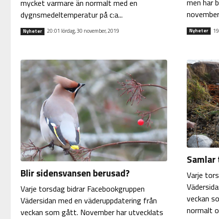
men har bl
mycket varmare än normalt med en
novemberv
dygnsmedeltemperatur på c:a...
19
20:01 lördag, 30 november, 2019
Nyheter
Nyheter
Samlar 
Blir sidensvansen berusad?
Varje tor
Vädersida
Varje torsdag bidrar Facebookgruppen
veckan so
Vädersidan med en väderuppdatering från
normalt o
veckan som gått. November har utvecklats