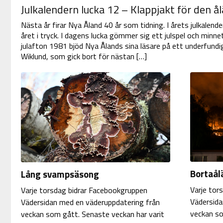
Julkalendern lucka 12 – Klappjakt för den 
Nästa år firar Nya Åland 40 år som tidning. I årets julkalende
året i tryck. I dagens lucka gömmer sig ett julspel och minn
julafton 1981 bjöd Nya Ålands sina läsare på ett underfundi
Wiklund, som gick bort för nästan […]
Bortaål
Lång svampsäsong
Varje tor
Varje torsdag bidrar Facebookgruppen
Vädersida
Vädersidan med en väderuppdatering från
veckan so
veckan som gått. Senaste veckan har varit