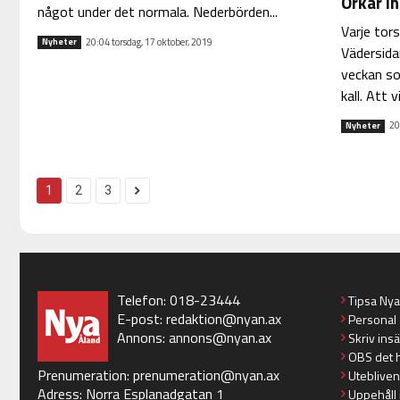
Orkar i
något under det normala. Nederbörden...
Varje tor
20:04 torsdag, 17 oktober, 2019
Nyheter
Vädersida
veckan so
kall. Att 
20
Nyheter
1
2
3
Telefon: 018-23444
Tipsa Ny
E-post:
redaktion@nyan.ax
Personal
Annons:
annons@nyan.ax
Skriv ins
OBS det 
Prenumeration:
prenumeration@nyan.ax
Utebliven
Adress: Norra Esplanadgatan 1
Uppehåll 