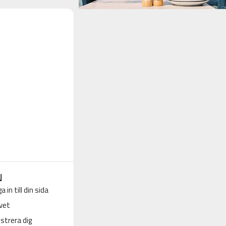
N
a in till din sida
vet
strera dig