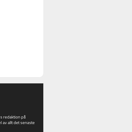
 redaktion på
l av allt det senaste