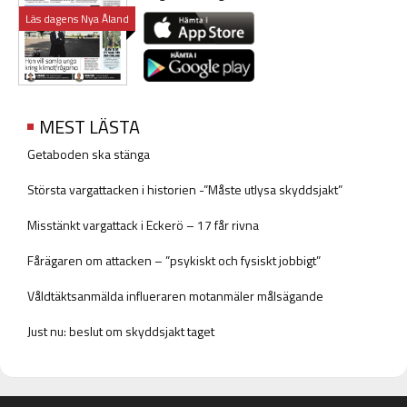
Läs dagens Nya Åland
MEST LÄSTA
Getaboden ska stänga
Största vargattacken i historien -”Måste utlysa skyddsjakt”
Misstänkt vargattack i Eckerö – 17 får rivna
Fårägaren om attacken – ”psykiskt och fysiskt jobbigt”
Våldtäktsanmälda influeraren motanmäler målsägande
Just nu: beslut om skyddsjakt taget