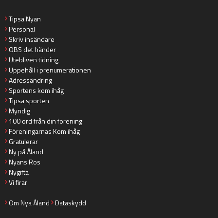
Tipsa Nyan
Personal
Skriv insändare
OBS det händer
Utebliven tidning
Uppehåll i prenumerationen
Adressändring
Sportens kom ihåg
Tipsa sporten
Myndig
100 ord från din förening
Föreningarnas Kom ihåg
Gratulerar
Ny på Åland
Nyans Ros
Nygifta
Vi firar
Om Nya Åland
Dataskydd