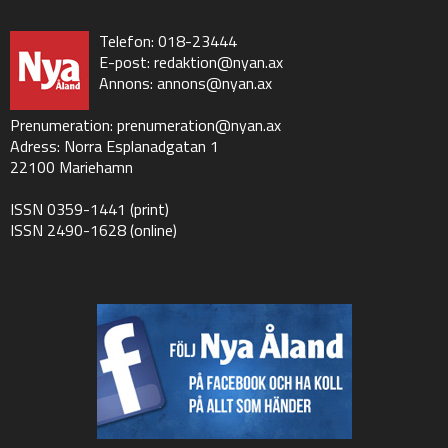
Telefon: 018-23444
E-post:
redaktion@nyan.ax
Annons:
annons@nyan.ax
Prenumeration:
prenumeration@nyan.ax
Adress: Norra Esplanadgatan 1
22100 Mariehamn
ISSN 0359-1441 (print)
ISSN 2490-1628 (online)