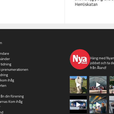
Herröskatan
an
nyaaland
ändare
Häng med Nyans
händer
jobbet och ta de
 tidning
från Åland!
i prenumerationen
dring
 kom ihåg
rten
rån din förening
arnas Kom ihåg
r
nd