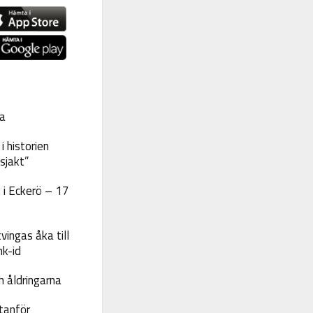
a
 historien
sjakt”
 i Eckerö – 17
vingas åka till
nk-id
 åldringarna
tanför