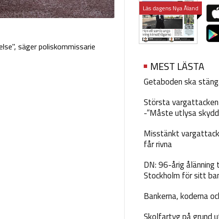
Läs dagens Nya Åland
else", säger poliskommissarie
MEST LÄSTA
Getaboden ska stäng
Största vargattacken i
-”Måste utlysa skydd
Misstänkt vargattack
får rivna
DN: 96-årig ålänning t
Stockholm för sitt ba
Bankerna, koderna och
Skolfartyg på grund u