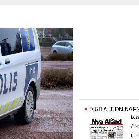
DIGITALTIDNINGE
Logg
Arki
Regi