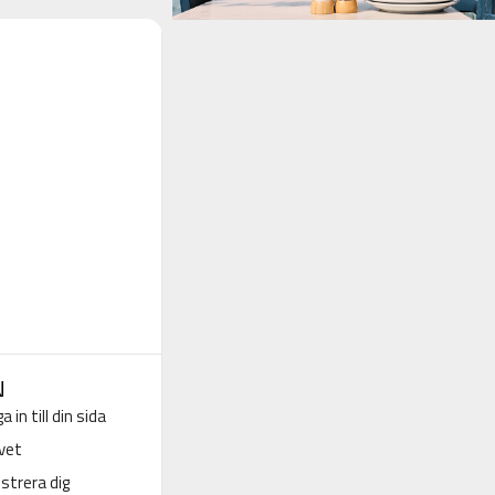
N
a in till din sida
vet
strera dig