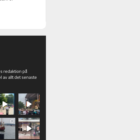
 redaktion på
l av allt det senaste