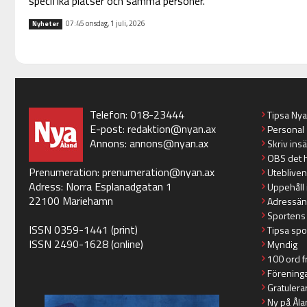
specifika platser och samma personer.
07:45 onsdag, 1 juli, 2026
Nyheter
Telefon: 018-23444
Tipsa Ny
E-post:
redaktion@nyan.ax
Personal
Annons:
annons@nyan.ax
Skriv ins
OBS det 
Prenumeration:
prenumeration@nyan.ax
Utebliven
Adress: Norra Esplanadgatan 1
Uppehåll 
22100 Mariehamn
Adressän
Sportens
ISSN 0359-1441 (print)
Tipsa spo
ISSN 2490-1628 (online)
Myndig
100 ord f
Förening
Gratulera
Ny på Åla