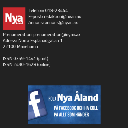
Telefon: 018-23444
E-post:
redaktion@nyan.ax
Annons:
annons@nyan.ax
Prenumeration:
prenumeration@nyan.ax
Adress: Norra Esplanadgatan 1
22100 Mariehamn
ISSN 0359-1441 (print)
ISSN 2490-1628 (online)