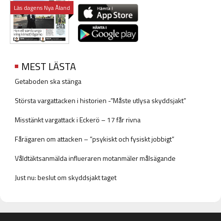
Läs dagens Nya Åland
MEST LÄSTA
Getaboden ska stänga
Största vargattacken i historien -”Måste utlysa skyddsjakt”
Misstänkt vargattack i Eckerö – 17 får rivna
Fårägaren om attacken – ”psykiskt och fysiskt jobbigt”
Våldtäktsanmälda influeraren motanmäler målsägande
Just nu: beslut om skyddsjakt taget