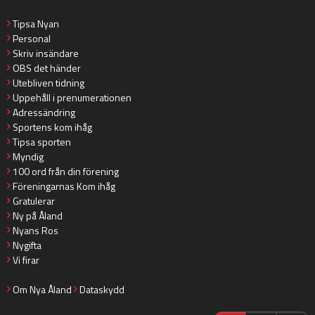
Tipsa Nyan
Personal
Skriv insändare
OBS det händer
Utebliven tidning
Uppehåll i prenumerationen
Adressändring
Sportens kom ihåg
Tipsa sporten
Myndig
100 ord från din förening
Föreningarnas Kom ihåg
Gratulerar
Ny på Åland
Nyans Ros
Nygifta
Vi firar
Om Nya Åland
Dataskydd