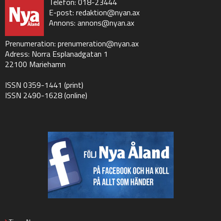
Telefon: 018-23444
E-post:
redaktion@nyan.ax
Annons:
annons@nyan.ax
Prenumeration:
prenumeration@nyan.ax
Adress: Norra Esplanadgatan 1
22100 Mariehamn
ISSN 0359-1441 (print)
ISSN 2490-1628 (online)