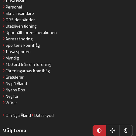
Tipsa Nyan
Personal
Skriv insändare
OBS det händer
Utebliven tidning
Uppehåll i prenumerationen
Adressändring
Sportens kom ihåg
Tipsa sporten
Myndig
100 ord från din förening
Föreningarnas Kom ihåg
Gratulerar
Ny på Åland
Nyans Ros
Nygifta
Vi firar
Om Nya Åland
Dataskydd
Välj tema