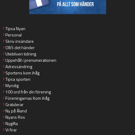
Tipsa Nyan
Personal
Skriv insändare
OBS det händer
Utebliven tidning
Uppehåll i prenumerationen
Adressändring
Sportens kom ihåg
Tipsa sporten
Myndig
100 ord från din förening
Föreningarnas Kom ihåg
Gratulerar
Ny på Åland
Nyans Ros
Nygifta
Vi firar