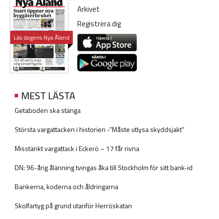
Arkivet
Registrera dig
Läs dagens Nya Åland
MEST LÄSTA
Getaboden ska stänga
Största vargattacken i historien -”Måste utlysa skyddsjakt”
Misstänkt vargattack i Eckerö – 17 får rivna
DN: 96-årig ålänning tvingas åka till Stockholm för sitt bank-id
Bankerna, koderna och åldringarna
Skolfartyg på grund utanför Herröskatan