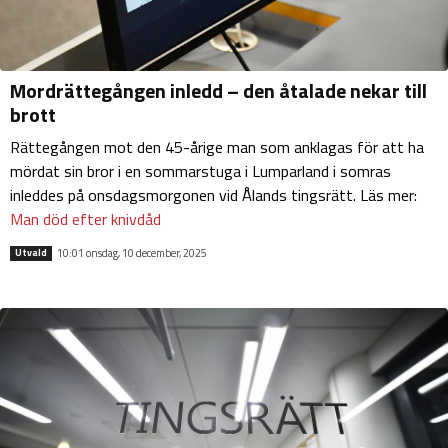
Mordrättegången inledd – den åtalade nekar till
brott
Rättegången mot den 45-årige man som anklagas för att ha
mördat sin bror i en sommarstuga i Lumparland i somras
inleddes på onsdagsmorgonen vid Ålands tingsrätt. Läs mer:
Man död efter knivdåd
10:01 onsdag, 10 december, 2025
Utvald