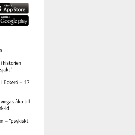
a
 historien
sjakt”
 i Eckerö – 17
vingas åka till
nk-id
n – ”psykiskt