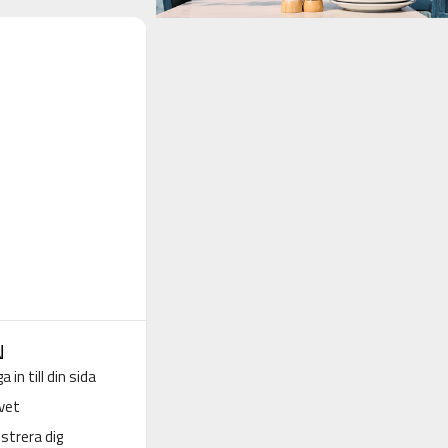
N
a in till din sida
vet
strera dig