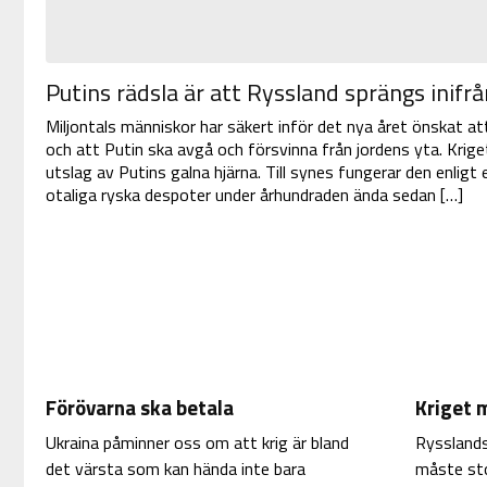
Putins rädsla är att Ryssland sprängs inifrå
Miljontals människor har säkert inför det nya året önskat at
och att Putin ska avgå och försvinna från jordens yta. Krig
utslag av Putins galna hjärna. Till synes fungerar den enlig
otaliga ryska despoter under århundraden ända sedan […]
Förövarna ska betala
Kriget 
Ukraina påminner oss om att krig är bland
Rysslands
det värsta som kan hända inte bara
måste sto