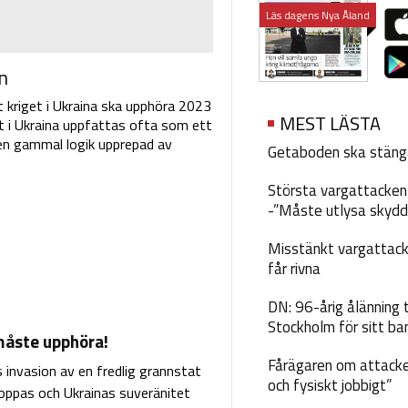
Läs dagens Nya Åland
n
t kriget i Ukraina ska upphöra 2023
MEST LÄSTA
et i Ukraina uppfattas ofta som ett
t en gammal logik upprepad av
Getaboden ska stäng
Största vargattacken i
-”Måste utlysa skydd
Misstänkt vargattack
får rivna
DN: 96-årig ålänning t
Stockholm för sitt ba
måste upphöra!
Fårägaren om attacke
 invasion av en fredlig grannstat
och fysiskt jobbigt”
ppas och Ukrainas suveränitet