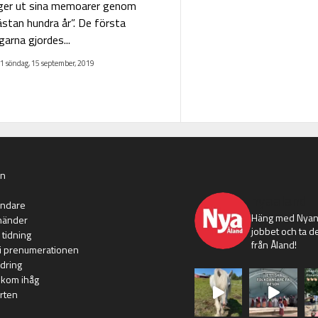
ger ut sina memoarer genom
stan hundra år”. De första
arna gjordes...
1 söndag, 15 september, 2019
an
nyaaland
ändare
Häng med Nyans
händer
jobbet och ta de
 tidning
från Åland!
i prenumerationen
dring
 kom ihåg
rten