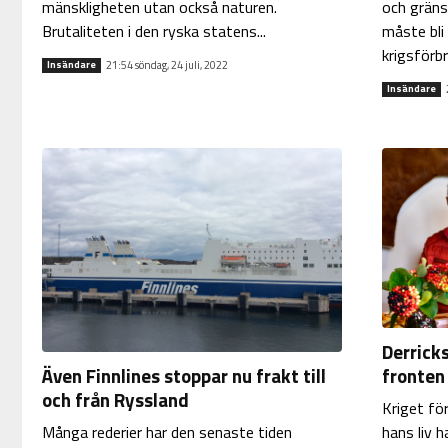
mänskligheten utan också naturen.
och gräns
Brutaliteten i den ryska statens...
måste bli
krigsförbr
21:54 söndag, 24 juli, 2022
Insändare
Insändare
Derricks
fronten
Även Finnlines stoppar nu frakt till
och från Ryssland
Kriget fö
hans liv h
Många rederier har den senaste tiden