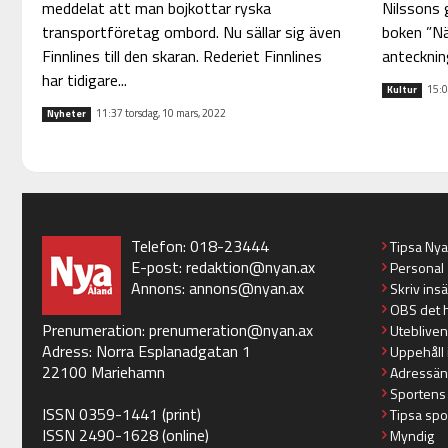
Nilssons 
meddelat att man bojkottar ryska
boken ”Nä
transportföretag ombord. Nu sällar sig även
anteckning
Finnlines till den skaran. Rederiet Finnlines
har tidigare...
15:0
Kultur
11:37 torsdag, 10 mars, 2022
Nyheter
Telefon: 018-23444
Tipsa Ny
E-post:
redaktion@nyan.ax
Personal
Annons:
annons@nyan.ax
Skriv ins
OBS det 
Prenumeration:
prenumeration@nyan.ax
Utebliven
Adress: Norra Esplanadgatan 1
Uppehåll 
22100 Mariehamn
Adressän
Sportens
ISSN 0359-1441 (print)
Tipsa spo
ISSN 2490-1628 (online)
Myndig