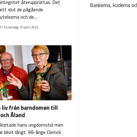
integritet återupprättas. Det
Bankerna, koderna och
 ett slut de pågående
ytelserna och de...
21:54 söndag, 10 april, 2022
 liv från barndomen till
 och Åland
rkortade hans ungdomstid men
ar blivit långt. 98-årige Derrick