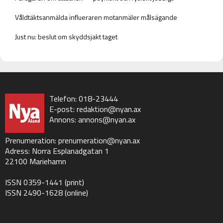
Våldtäktsanmälda influeraren motanmäler målsägande
Just nu: beslut om skyddsjakt taget
Telefon: 018-23444
E-post:
redaktion@nyan.ax
Annons:
annons@nyan.ax
Prenumeration:
prenumeration@nyan.ax
Adress: Norra Esplanadgatan 1
22100 Mariehamn
ISSN 0359-1441 (print)
ISSN 2490-1628 (online)