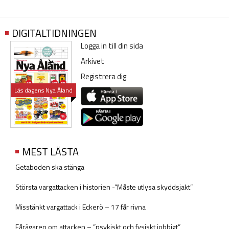
DIGITALTIDNINGEN
Logga in till din sida
Arkivet
Registrera dig
Läs dagens Nya Åland
MEST LÄSTA
Getaboden ska stänga
Största vargattacken i historien -”Måste utlysa skyddsjakt”
Misstänkt vargattack i Eckerö – 17 får rivna
Fårägaren om attacken – ”psykiskt och fysiskt jobbigt”