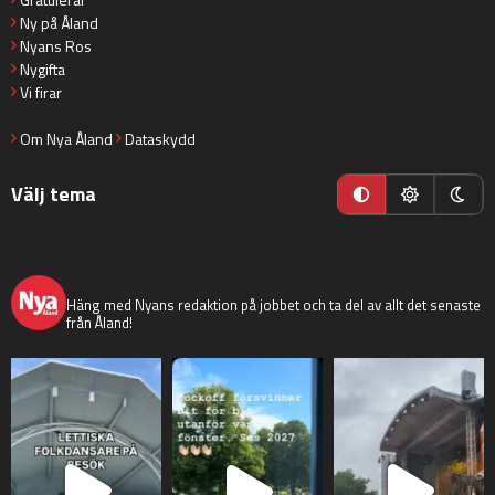
Ny på Åland
Nyans Ros
Nygifta
Vi firar
Om Nya Åland
Dataskydd
Välj tema
nyaaland
Häng med Nyans redaktion på jobbet och ta del av allt det senaste
från Åland!