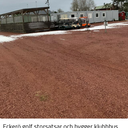
Eckerö golf storsatsar och bygger klubbhus