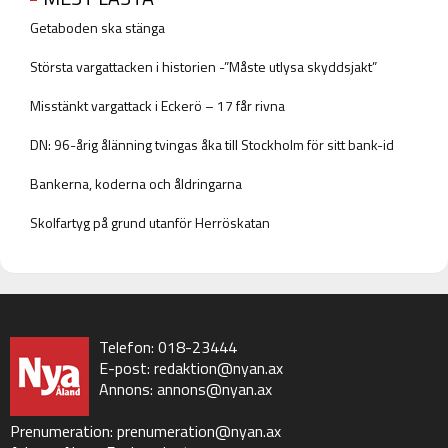
Getaboden ska stänga
Största vargattacken i historien -”Måste utlysa skyddsjakt”
Misstänkt vargattack i Eckerö – 17 får rivna
DN: 96-årig ålänning tvingas åka till Stockholm för sitt bank-id
Bankerna, koderna och åldringarna
Skolfartyg på grund utanför Herröskatan
Telefon: 018-23444
E-post:
redaktion@nyan.ax
Annons:
annons@nyan.ax
Prenumeration:
prenumeration@nyan.ax