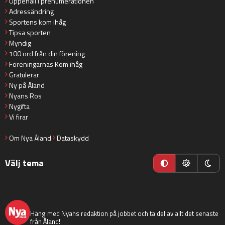
Uppehåll i prenumerationen
Adressändring
Sportens kom ihåg
Tipsa sporten
Myndig
100 ord från din förening
Föreningarnas Kom ihåg
Gratulerar
Ny på Åland
Nyans Ros
Nygifta
Vi firar
Om Nya Åland
Dataskydd
Välj tema
nyaaland
Häng med Nyans redaktion på jobbet och ta del av allt det senaste
från Åland!