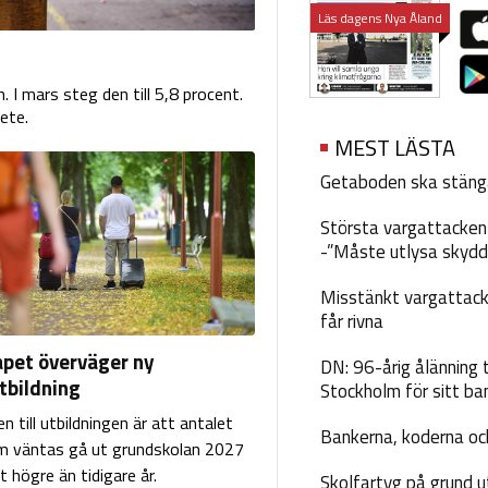
Läs dagens Nya Åland
I mars steg den till 5,8 procent.
ete.
MEST LÄSTA
Getaboden ska stäng
Största vargattacken i
-”Måste utlysa skydd
Misstänkt vargattack
får rivna
pet överväger ny
DN: 96-årig ålänning t
tbildning
Stockholm för sitt ba
 till utbildningen är att antalet
Bankerna, koderna och
m väntas gå ut grundskolan 2027
 högre än tidigare år.
Skolfartyg på grund u