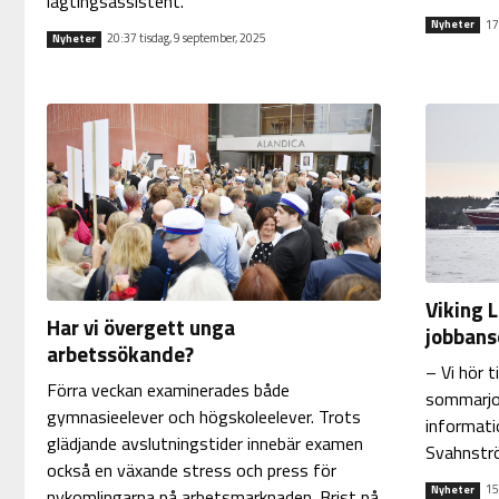
lagtingsassistent.
17
Nyheter
20:37 tisdag, 9 september, 2025
Nyheter
Viking L
Har vi övergett unga
jobbans
arbetssökande?
– Vi hör t
Förra veckan examinerades både
sommarjob
gymnasieelever och högskoleelever. Trots
informati
glädjande avslutningstider innebär examen
Svahnstr
också en växande stress och press för
15
Nyheter
nykomlingarna på arbetsmarknaden. Brist på