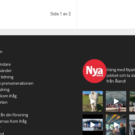
Sida 1 av 2
an
nyaaland
ändare
Häng med Nyans
händer
jobbet och ta de
 tidning
från Åland!
i prenumerationen
dring
 kom ihåg
rten
rån din förening
arnas Kom ihåg
r
nd