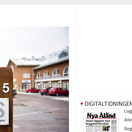
DIGITALTIDNINGE
Logg
Arki
Regi