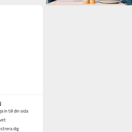
N
a in till din sida
vet
strera dig