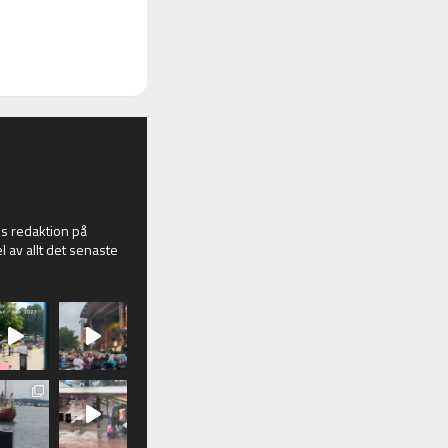
 redaktion på
l av allt det senaste