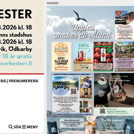
ERA
|
PRENUMERERA
SÖK
MENY