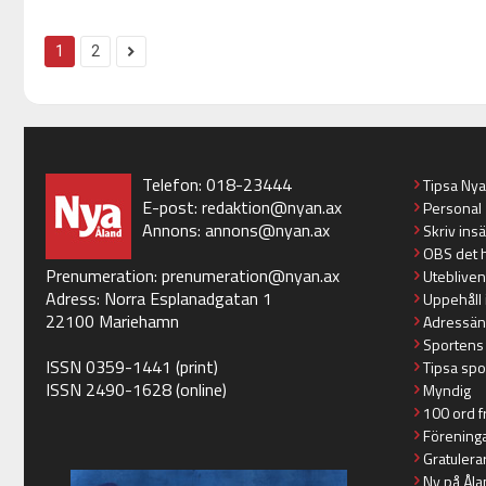
1
2
Telefon: 018-23444
Tipsa Ny
E-post:
redaktion@nyan.ax
Personal
Annons:
annons@nyan.ax
Skriv ins
OBS det 
Prenumeration:
prenumeration@nyan.ax
Utebliven
Adress: Norra Esplanadgatan 1
Uppehåll 
22100 Mariehamn
Adressän
Sportens
ISSN 0359-1441 (print)
Tipsa spo
ISSN 2490-1628 (online)
Myndig
100 ord f
Förening
Gratulera
Ny på Åla