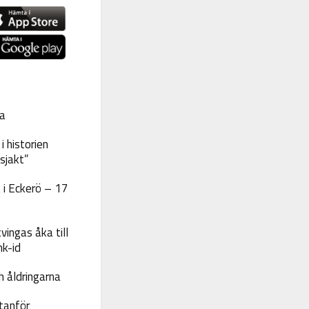
a
 historien
sjakt”
 i Eckerö – 17
vingas åka till
nk-id
 åldringarna
tanför