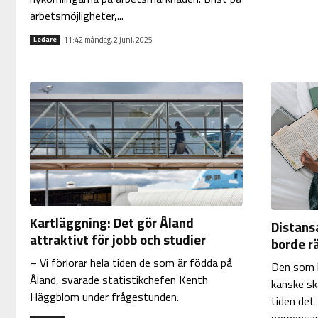
arbetsmöjligheter,...
11:42 måndag, 2 juni, 2025
Ledare
Kartläggning: Det gör Åland
Distans
attraktivt för jobb och studier
borde r
– Vi förlorar hela tiden de som är födda på
Den som b
Åland, svarade statistikchefen Kenth
kanske sk
Häggblom under frågestunden.
tiden det 
gemensam