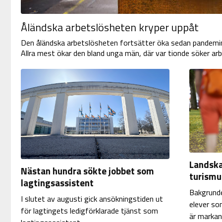
Åländska arbetslösheten kryper uppåt
Den åländska arbetslösheten fortsätter öka sedan pandemin. 
Allra mest ökar den bland unga män, där var tionde söker arb
Landska
Nästan hundra sökte jobbet som
turismu
lagtingsassistent
Bakgrunden
I slutet av augusti gick ansökningstiden ut
elever so
för lagtingets ledigförklarade tjänst som
är markant