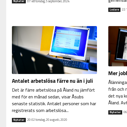
07:48 torsdag, 5 september, 2024
Nyheter
22:
Ledare
Mer job
Antalet arbetslösa färre nu än i juli
Ålänninga
från och 
Det är färre arbetslösa på Åland nu jämfört
det nya k
med för en månad sedan, visar Åsubs
Åland. Avt
senaste statistik. Antalet personer som har
registrerats som arbetslösa...
06
Nyheter
20:02 torsdag, 20 augusti, 2020
Nyheter