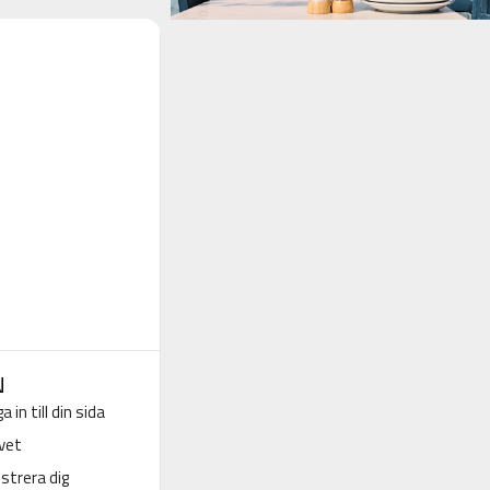
N
a in till din sida
vet
strera dig