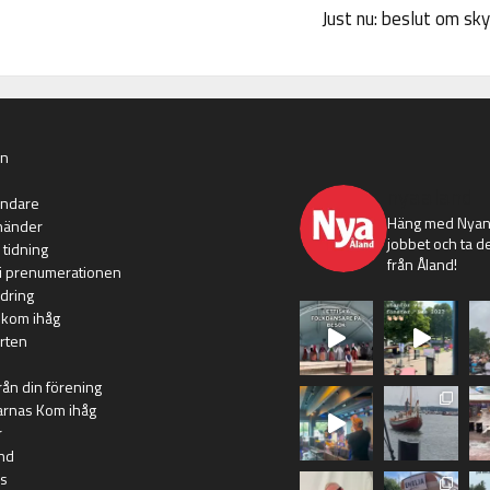
Just nu: beslut om sk
an
nyaaland
ändare
Häng med Nyans
händer
jobbet och ta de
 tidning
från Åland!
i prenumerationen
dring
 kom ihåg
rten
rån din förening
arnas Kom ihåg
r
nd
s