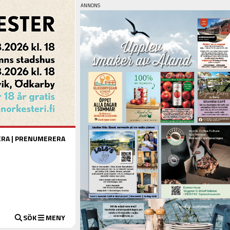
ERA
|
PRENUMERERA
SÖK
MENY