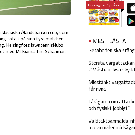
Läs dagens Nya Åland
i klassiska Ålandsbanken cup, som
äng totalt på sina fyra matcher.
MEST LÄSTA
g. Helsingfors lawntennisklubb
Getaboden ska stäng
dlaget med MLK:arna Tim Schauman
Största vargattacken i
-”Måste utlysa skydd
Misstänkt vargattack
får rivna
Fårägaren om attacke
och fysiskt jobbigt”
Våldtäktsanmälda inf
motanmäler målsäga