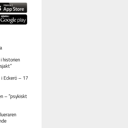
a
 historien
sjakt”
 i Eckerö – 17
n – ”psykiskt
lueraren
nde