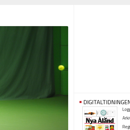
DIGITALTIDNINGE
Logg
Arki
Regi