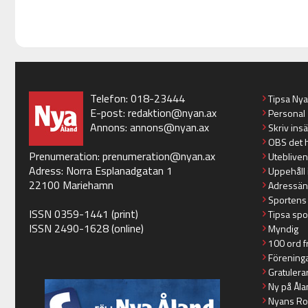
Telefon: 018-23444
Tipsa Ny
E-post:
redaktion@nyan.ax
Personal
Annons:
annons@nyan.ax
Skriv ins
OBS det 
Prenumeration:
prenumeration@nyan.ax
Utebliven
Adress: Norra Esplanadgatan 1
Uppehåll 
22100 Mariehamn
Adressän
Sportens
ISSN 0359-1441 (print)
Tipsa spo
ISSN 2490-1628 (online)
Myndig
100 ord f
Förening
Gratulera
Ny på Åla
Nyans Ro