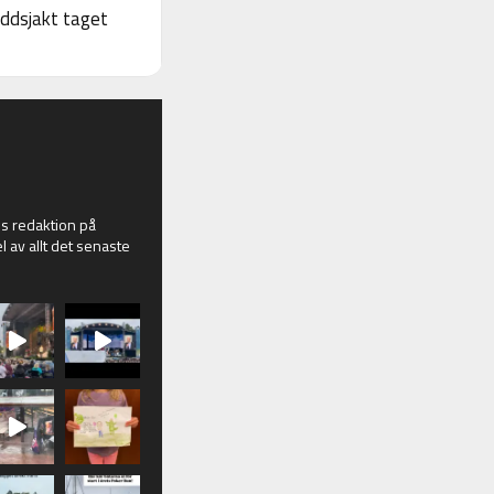
yddsjakt taget
 redaktion på
l av allt det senaste