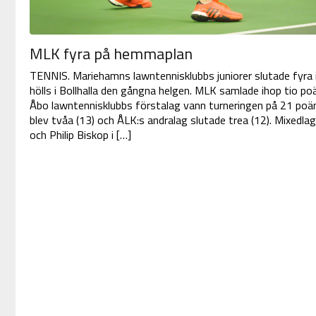
MLK fyra på hemmaplan
TENNIS. Mariehamns lawntennisklubbs juniorer slutade fyra 
hölls i Bollhalla den gångna helgen. MLK samlade ihop tio po
Åbo lawntennisklubbs förstalag vann turneringen på 21 poän
blev tvåa (13) och ÅLK:s andralag slutade trea (12). Mixe
och Philip Biskop i […]