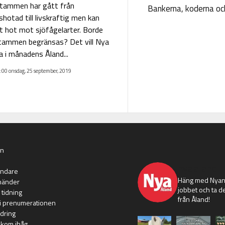
tammen har gått från
Bankerna, koderna och
hotad till livskraftig men kan
t hot mot sjöfågelarter. Borde
tammen begränsas? Det vill Nya
a i månadens Åland...
:00 onsdag, 25 september, 2019
an
nyaaland
ändare
Häng med Nyans
händer
jobbet och ta de
 tidning
från Åland!
i prenumerationen
dring
 kom ihåg