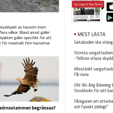
Läs dagens Nya Åland
 skyddsjakt av havsörn inom
ra villkor. Bland annat gäller
MEST LÄSTA
sjakten gäller specifikt för att
Getaboden ska stäng
er för maximalt fem havsörnar
Största vargattacken i
-”Måste utlysa skydd
Misstänkt vargattack
får rivna
DN: 96-årig ålänning t
Stockholm för sitt ba
Fårägaren om attacke
och fysiskt jobbigt”
vsörnsstammen begränsas?