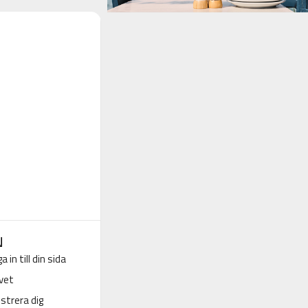
N
a in till din sida
vet
strera dig