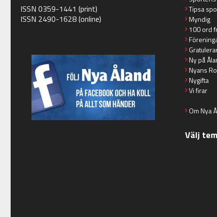
ISSN 0359-1441 (print)
Tipsa spo
ISSN 2490-1628 (online)
Myndig
100 ord f
Förening
Gratulera
Ny på Åla
Nyans Ro
Nygifta
Vi firar
Om Nya Å
Välj te