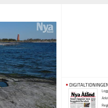
DIGITALTIDNINGE
Logg
Arki
Regi