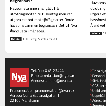
begränsas?
Havsörns
Havsörnstammen har gått från
utrotnings
utrotningshotad till livskraftig men kan
utgöra et
utgöra ett hot mot sjöfågelarter. Borde
havsörns
havsörnstammen begränsas? Det vill Nya
Åland vet
Åland veta i månades...
22
Nyheter
13:08 fredag, 27 september, 2019
Nyheter
Telefon: 018-23444
Tipsa Ny
E-post:
redaktion@nyan.ax
Personal
Annons:
annons@nyan.ax
Skriv ins
OBS det 
Prenumeration:
prenumeration@nyan.ax
Utebliven
Adress: Norra Esplanadgatan 1
Uppehåll 
22100 Mariehamn
Adressän
Sportens