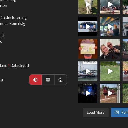
rten
rån din förening
arnas Kom ihåg
r
nd
s
land
Dataskydd
ma
Load More
Fol