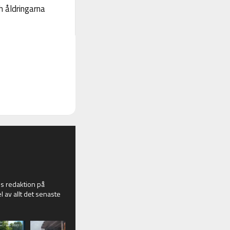
 åldringarna
 redaktion på
l av allt det senaste