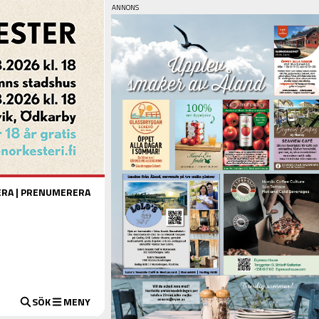
ERA
|
PRENUMERERA
SÖK
MENY