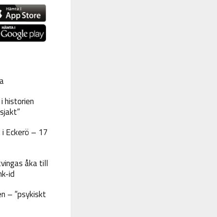
a
 historien
sjakt”
 i Eckerö – 17
vingas åka till
nk-id
n – ”psykiskt