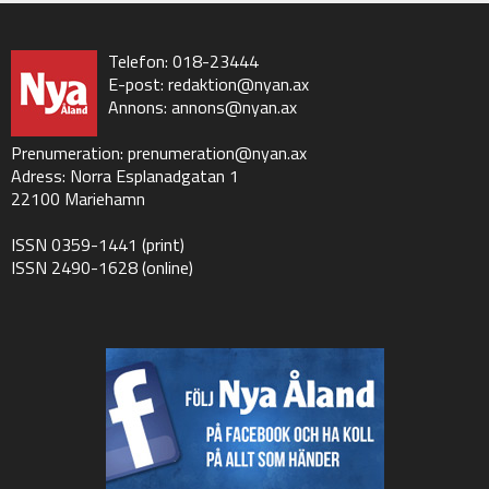
Telefon: 018-23444
E-post:
redaktion@nyan.ax
Annons:
annons@nyan.ax
Prenumeration:
prenumeration@nyan.ax
Adress: Norra Esplanadgatan 1
22100 Mariehamn
ISSN 0359-1441 (print)
ISSN 2490-1628 (online)