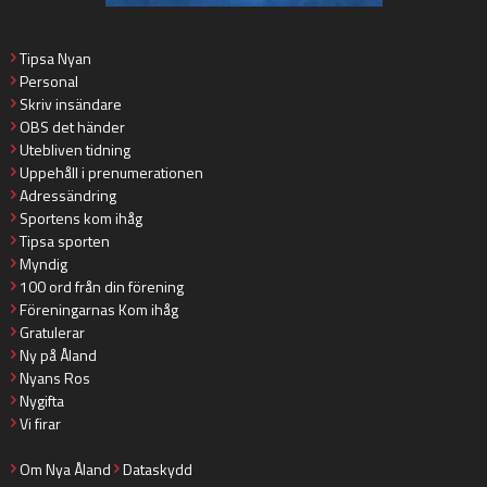
Tipsa Nyan
Personal
Skriv insändare
OBS det händer
Utebliven tidning
Uppehåll i prenumerationen
Adressändring
Sportens kom ihåg
Tipsa sporten
Myndig
100 ord från din förening
Föreningarnas Kom ihåg
Gratulerar
Ny på Åland
Nyans Ros
Nygifta
Vi firar
Om Nya Åland
Dataskydd