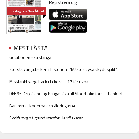
Registrera dig
Läs dagens Nya Åland
MEST LÄSTA
Getaboden ska stänga
Största vargattacken i historien -”Måste utlysa skyddsjakt”
Misstänkt vargattack i Eckerö – 17 får rivna
DN: 96-årig ålänning tvingas åka till Stockholm för sitt bank-id
Bankerna, koderna och åldringarna
Skolfartyg på grund utanför Herröskatan