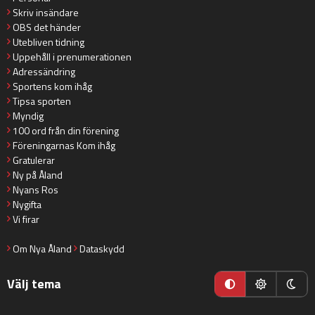
Skriv insändare
OBS det händer
Utebliven tidning
Uppehåll i prenumerationen
Adressändring
Sportens kom ihåg
Tipsa sporten
Myndig
100 ord från din förening
Föreningarnas Kom ihåg
Gratulerar
Ny på Åland
Nyans Ros
Nygifta
Vi firar
Om Nya Åland
Dataskydd
Välj tema