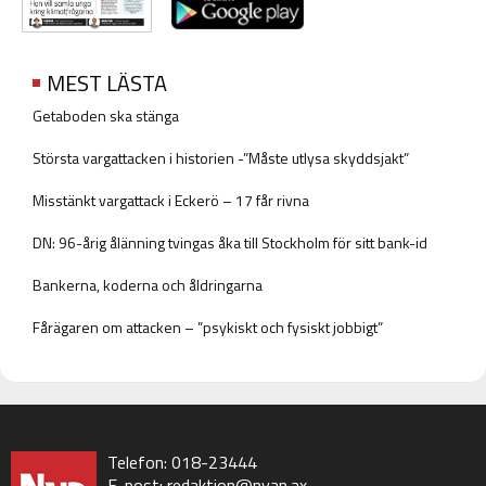
MEST LÄSTA
Getaboden ska stänga
Största vargattacken i historien -”Måste utlysa skyddsjakt”
Misstänkt vargattack i Eckerö – 17 får rivna
DN: 96-årig ålänning tvingas åka till Stockholm för sitt bank-id
Bankerna, koderna och åldringarna
Fårägaren om attacken – ”psykiskt och fysiskt jobbigt”
Telefon: 018-23444
E-post:
redaktion@nyan.ax