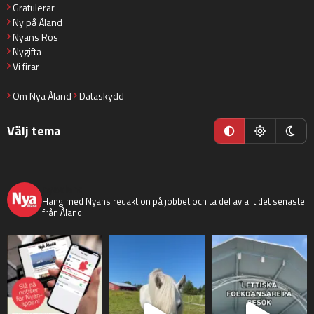
Gratulerar
Ny på Åland
Nyans Ros
Nygifta
Vi firar
Om Nya Åland
Dataskydd
Välj tema
nyaaland
Häng med Nyans redaktion på jobbet och ta del av allt det senaste
från Åland!