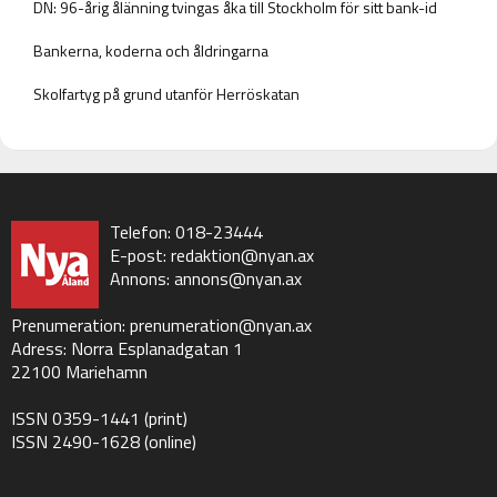
DN: 96-årig ålänning tvingas åka till Stockholm för sitt bank-id
Bankerna, koderna och åldringarna
Skolfartyg på grund utanför Herröskatan
Telefon: 018-23444
E-post:
redaktion@nyan.ax
Annons:
annons@nyan.ax
Prenumeration:
prenumeration@nyan.ax
Adress: Norra Esplanadgatan 1
22100 Mariehamn
ISSN 0359-1441 (print)
ISSN 2490-1628 (online)