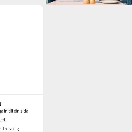
N
a in till din sida
vet
strera dig