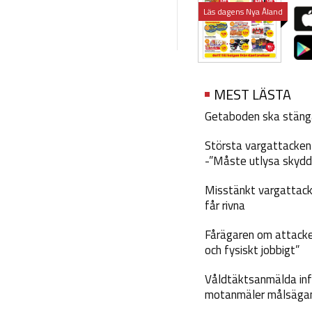
Läs dagens Nya Åland
MEST LÄSTA
Getaboden ska stäng
Största vargattacken i
-”Måste utlysa skydd
Misstänkt vargattack
får rivna
Fårägaren om attacke
och fysiskt jobbigt”
Våldtäktsanmälda inf
motanmäler målsäga