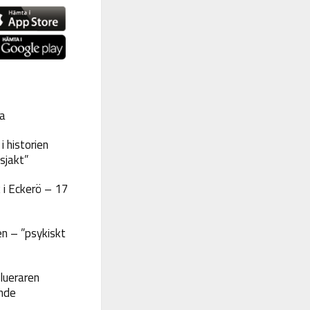
a
 historien
sjakt”
 i Eckerö – 17
n – ”psykiskt
lueraren
nde