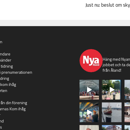
Just nu: beslut om sk
an
nyaaland
ändare
Häng med Nyans
händer
jobbet och ta de
 tidning
från Åland!
i prenumerationen
dring
 kom ihåg
rten
rån din förening
arnas Kom ihåg
r
nd
s