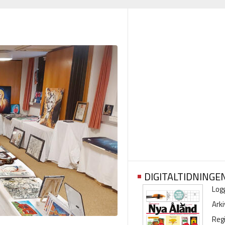
DIGITALTIDNINGE
Logg
Arki
Regi