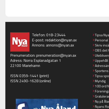
Telefon: 018-23444
Tipsa Ny
E-post:
redaktion@nyan.ax
Personal
Annons:
annons@nyan.ax
Skriv ins
OBS det 
Prenumeration:
prenumeration@nyan.ax
Utebliven
Adress: Norra Esplanadgatan 1
Uppehåll 
22100 Mariehamn
Adressän
Sportens
ISSN 0359-1441 (print)
Tipsa spo
ISSN 2490-1628 (online)
Myndig
100 ord f
Förening
Gratulera
Ny på Åla
Nyans Ro