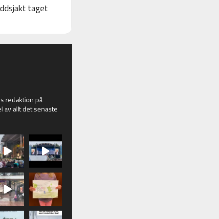
yddsjakt taget
 redaktion på
l av allt det senaste