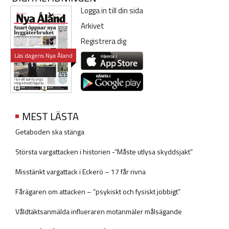
Logga in till din sida
Arkivet
Registrera dig
Läs dagens Nya Åland
MEST LÄSTA
Getaboden ska stänga
Största vargattacken i historien -”Måste utlysa skyddsjakt”
Misstänkt vargattack i Eckerö – 17 får rivna
Fårägaren om attacken – ”psykiskt och fysiskt jobbigt”
Våldtäktsanmälda influeraren motanmäler målsägande