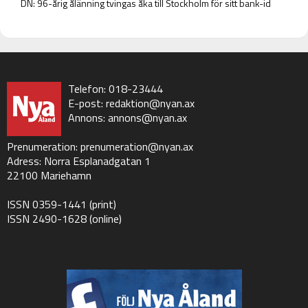
DN: 96-årig ålänning tvingas åka till Stockholm för sitt bank-id
Telefon: 018-23444
E-post:
redaktion@nyan.ax
Annons:
annons@nyan.ax
Prenumeration:
prenumeration@nyan.ax
Adress: Norra Esplanadgatan 1
22100 Mariehamn
ISSN 0359-1441 (print)
ISSN 2490-1628 (online)