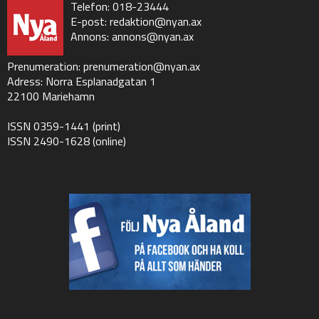
Telefon: 018-23444
E-post:
redaktion@nyan.ax
Annons:
annons@nyan.ax
Prenumeration:
prenumeration@nyan.ax
Adress: Norra Esplanadgatan 1
22100 Mariehamn
ISSN 0359-1441 (print)
ISSN 2490-1628 (online)