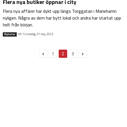
Flera nya butiker öppnar i city
Flera nya affärer har dykt upp längs Torggatan i Mariehamn
nyligen. Några av dem har bytt lokal och andra har startat upp
helt från början.
09:12 onsdag, 31 maj, 2023
Nyheter
1
2
3