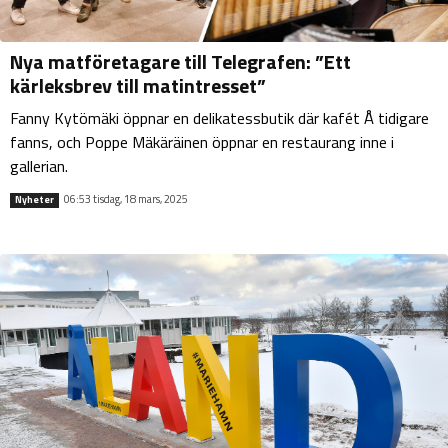
Nya matföretagare till Telegrafen: ”Ett
kärleksbrev till matintresset”
Fanny Kytömäki öppnar en delikatessbutik där kafét Å tidigare
fanns, och Poppe Mäkäräinen öppnar en restaurang inne i
gallerian.
06:53 tisdag, 18 mars, 2025
Nyheter