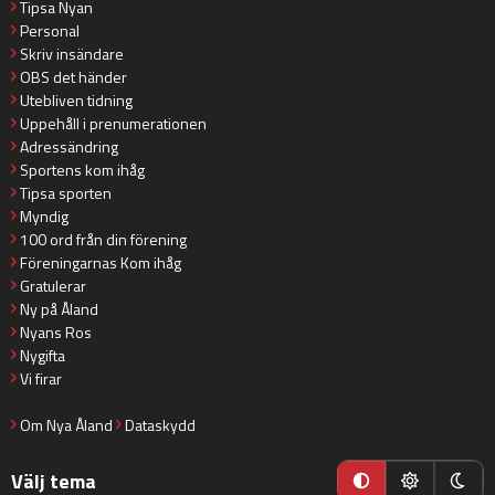
Tipsa Nyan
Personal
Skriv insändare
OBS det händer
Utebliven tidning
Uppehåll i prenumerationen
Adressändring
Sportens kom ihåg
Tipsa sporten
Myndig
100 ord från din förening
Föreningarnas Kom ihåg
Gratulerar
Ny på Åland
Nyans Ros
Nygifta
Vi firar
Om Nya Åland
Dataskydd
Välj tema