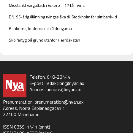
Misstänkt vargattack i Eckerö – 17 får rivna
DN: 96-årig ålänning tvingas åka till Stockholm för sitt bank-id
Bankerna, koderna och åldringarna
Skolfartyg på grund utanför Herröskatan
Telefon: 018-23444
E-post:
redaktion@nyan.ax
Annons:
annons@nyan.ax
Prenumeration:
prenumeration@nyan.ax
Adress: Norra Esplanadgatan 1
22100 Mariehamn
ISSN 0359-1441 (print)