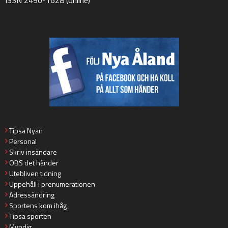
ISSN 2490-1628 (online)
Tipsa Nyan
Personal
Skriv insändare
OBS det händer
Utebliven tidning
Uppehåll i prenumerationen
Adressändring
Sportens kom ihåg
Tipsa sporten
Myndig