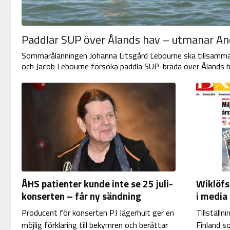
Paddlar SUP över Ålands hav – utmanar An
Sommarålänningen Johanna Litsgård Lebourne ska tillsamm
och Jacob Lebourne försöka paddla SUP-bräda över Ålands ha
ÅHS patienter kunde inte se 25 juli-
Wiklöfs
konserten – får ny sändning
i media
Producent för konserten PJ Jägerhult ger en
Tillställn
möjlig förklaring till bekymren och berättar
Finland s