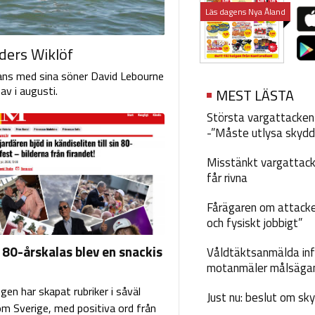
Läs dagens Nya Åland
ders Wiklöf
ans med sina söner David Lebourne
v i augusti.
MEST LÄSTA
Största vargattacken i
-”Måste utlysa skydd
Misstänkt vargattack
får rivna
Fårägaren om attacke
och fysiskt jobbigt”
 80-årskalas blev en snackis
Våldtäktsanmälda inf
motanmäler målsäga
ingen har skapat rubriker i såväl
Just nu: beslut om sk
om Sverige, med positiva ord från