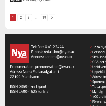
16:01 lördag, 25 juli, 2026
Nyheter
...
1
2
3
19
Telefon: 018-23444
Tipsa Ny
E-post:
redaktion@nyan.ax
Personal
Annons:
annons@nyan.ax
Skriv ins
OBS det 
Prenumeration:
prenumeration@nyan.ax
Utebliven
Adress: Norra Esplanadgatan 1
Uppehåll 
22100 Mariehamn
Adressän
Sportens
ISSN 0359-1441 (print)
Tipsa spo
ISSN 2490-1628 (online)
Myndig
100 ord f
Förening