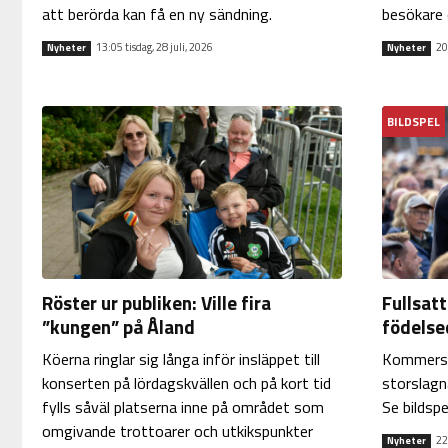
att berörda kan få en ny sändning.
besökare
13:05 tisdag, 28 juli, 2026
20
Nyheter
Nyheter
BILDSPEL
Röster ur publiken: Ville fira
Fullsat
”kungen” på Åland
födelse
Köerna ringlar sig långa inför insläppet till
Kommers
konserten på lördagskvällen och på kort tid
storslagn
fylls såväl platserna inne på området som
Se bildspe
omgivande trottoarer och utkikspunkter
22
Nyheter