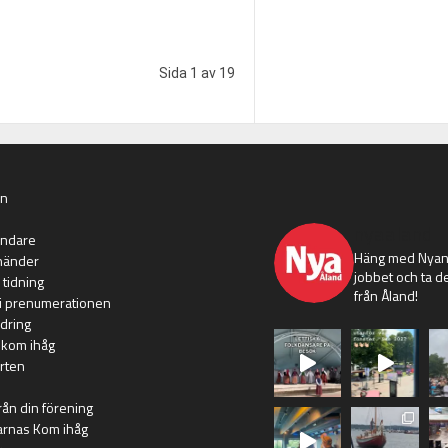
Sida 1 av 19
an
nyaaland
ändare
Häng med Nyans
händer
jobbet och ta de
 tidning
från Åland!
i prenumerationen
dring
 kom ihåg
rten
rån din förening
arnas Kom ihåg