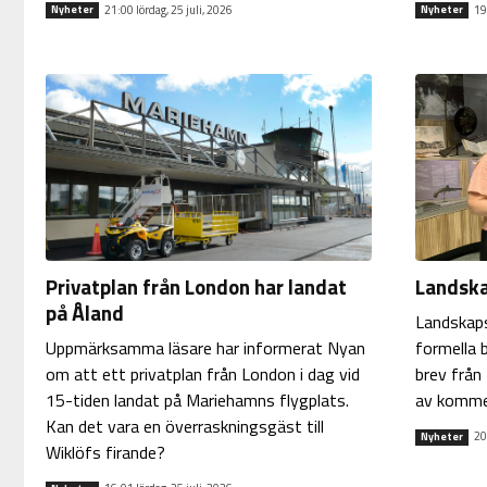
21:00 lördag, 25 juli, 2026
19
Nyheter
Nyheter
Privatplan från London har landat
Landska
på Åland
Landskaps
Uppmärksamma läsare har informerat Nyan
formella 
om att ett privatplan från London i dag vid
brev frå
15-tiden landat på Mariehamns flygplats.
av kommer
Kan det vara en överraskningsgäst till
20
Nyheter
Wiklöfs firande?