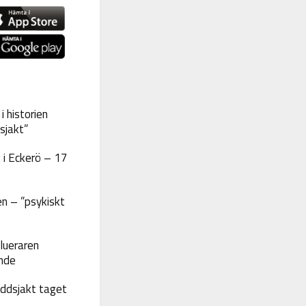
 historien
sjakt”
 i Eckerö – 17
n – ”psykiskt
lueraren
nde
yddsjakt taget