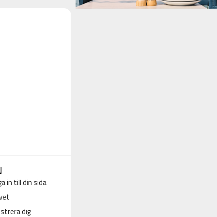
N
a in till din sida
vet
strera dig