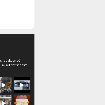
 redaktion på
l av allt det senaste