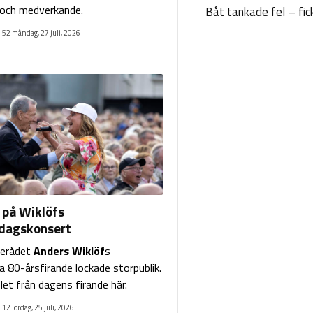
 och medverkande.
Båt tankade fel – fic
:52 måndag, 27 juli, 2026
t på Wiklöfs
dagskonsert
erådet
Anders Wiklöf
s
a 80-årsfirande lockade storpublik.
let från dagens firande här.
:12 lördag, 25 juli, 2026