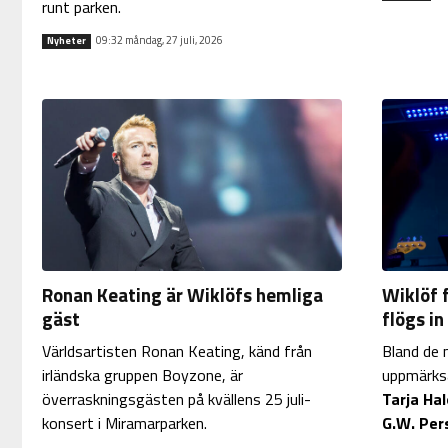
runt parken.
09:32 måndag, 27 juli, 2026
Nyheter
Ronan Keating är Wiklöfs hemliga
Wiklöf 
gäst
flögs in
Världsartisten Ronan Keating, känd från
Bland de 
irländska gruppen Boyzone, är
uppmärks
överraskningsgästen på kvällens 25 juli-
Tarja Ha
konsert i Miramarparken.
G.W. Per