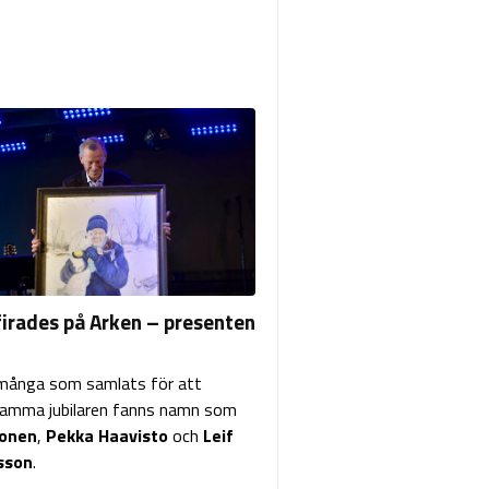
firades på Arken – presenten
många som samlats för att
amma jubilaren fanns namn som
lonen
,
Pekka Haavisto
och
Leif
sson
.