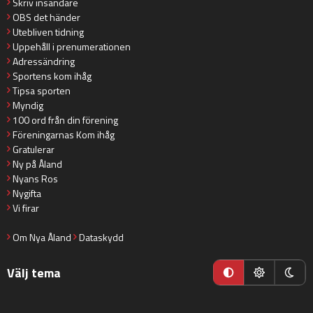
Skriv insändare
OBS det händer
Utebliven tidning
Uppehåll i prenumerationen
Adressändring
Sportens kom ihåg
Tipsa sporten
Myndig
100 ord från din förening
Föreningarnas Kom ihåg
Gratulerar
Ny på Åland
Nyans Ros
Nygifta
Vi firar
Om Nya Åland
Dataskydd
Välj tema