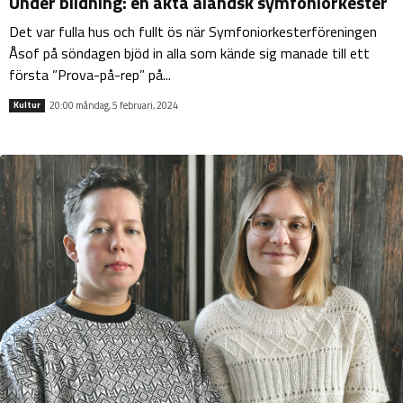
Under bildning: en äkta åländsk symfoniorkester
Det var fulla hus och fullt ös när Symfoniorkesterföreningen
Åsof på söndagen bjöd in alla som kände sig manade till ett
första ”Prova-på-rep” på...
20:00 måndag, 5 februari, 2024
Kultur