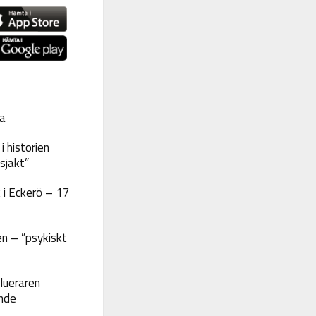
a
 historien
sjakt”
 i Eckerö – 17
n – ”psykiskt
lueraren
nde