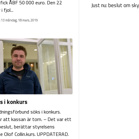
fick ÅBF 50 000 euro. Den 22
Just nu: beslut om sk
 fjol...
:13 måndag, 18 mars, 2019
s i konkurs
ldningsförbund söks i konkurs.
r att kassan är tom. – Det var ett
beslut, berättar styrelsens
e Olof Collin.kurs. UPPDATERAD.