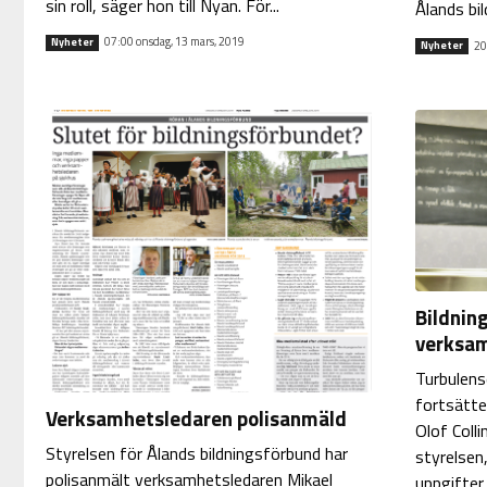
sin roll, säger hon till Nyan. För...
Ålands bil
07:00 onsdag, 13 mars, 2019
Nyheter
20
Nyheter
Bildnin
verksam
Turbulens
fortsätte
Verksamhetsledaren polisanmäld
Olof Colli
Styrelsen för Ålands bildningsförbund har
styrelsen,
polisanmält verksamhetsledaren Mikael
uppgifter