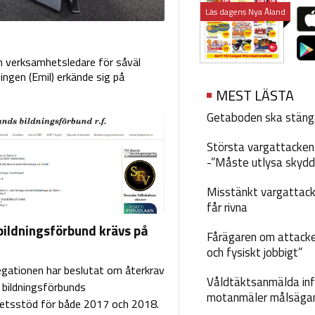
Läs dagens Nya Åland
m verksamhetsledare för såväl
ingen (Emil) erkände sig på
MEST LÄSTA
Getaboden ska stäng
Största vargattacken i
-”Måste utlysa skydd
Misstänkt vargattack
får rivna
bildningsförbund krävs på
Fårägaren om attacke
och fysiskt jobbigt”
egationen har beslutat om återkrav
Våldtäktsanmälda inf
 bildningsförbunds
motanmäler målsäga
etsstöd för både 2017 och 2018.