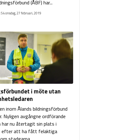
dningsförbund (ÅBF) har...
:54 onsdag, 27 februari, 2019
gsförbundet i möte utan
hetsledaren
en inom Ålands bildningsförbund
r. Nyligen avgångne ordförande
n har nu återtagit sin plats i
 efter att ha fått felaktiga
 om stadgarna...