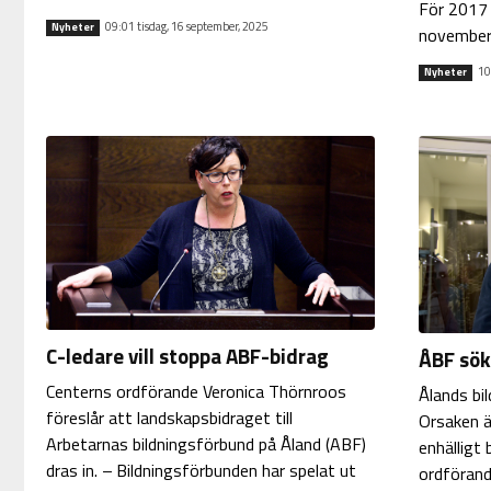
För 2017 
09:01 tisdag, 16 september, 2025
Nyheter
november i
10
Nyheter
C-ledare vill stoppa ABF-bidrag
ÅBF sök
Centerns ordförande Veronica Thörnroos
Ålands bi
föreslår att landskapsbidraget till
Orsaken ä
Arbetarnas bildningsförbund på Åland (ABF)
enhälligt 
dras in. – Bildningsförbunden har spelat ut
ordförand