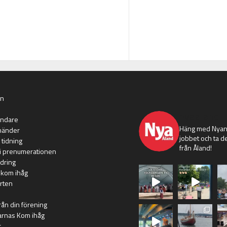
an
nyaaland
ändare
Häng med Nyans
händer
jobbet och ta de
 tidning
från Åland!
i prenumerationen
dring
 kom ihåg
rten
rån din förening
arnas Kom ihåg
r