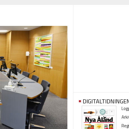
DIGITALTIDNINGE
Logg
Arki
Regi