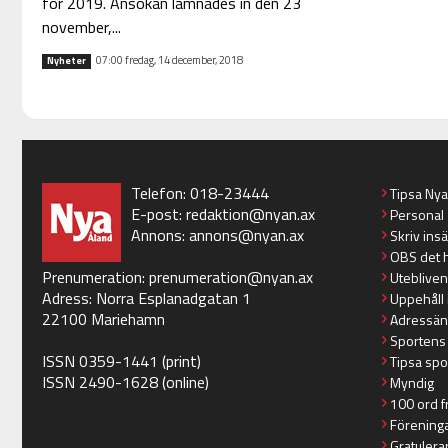
för 2019. Ansökan lämnades in den 23
november,...
07:00 fredag, 14 december, 2018
Nyheter
Telefon: 018-23444
Tipsa Ny
E-post:
redaktion@nyan.ax
Personal
Annons:
annons@nyan.ax
Skriv ins
OBS det 
Prenumeration:
prenumeration@nyan.ax
Utebliven
Adress: Norra Esplanadgatan 1
Uppehåll 
22100 Mariehamn
Adressän
Sportens
ISSN 0359-1441 (print)
Tipsa spo
ISSN 2490-1628 (online)
Myndig
100 ord f
Förening
Gratulera