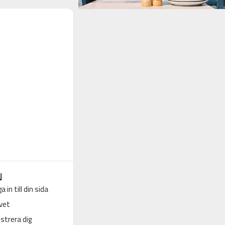
N
a in till din sida
vet
strera dig