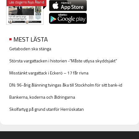
Läs dagens Nya Åland
MEST LÄSTA
Getaboden ska stänga
Största vargattacken i historien -”Måste utlysa skyddsjakt”
Misstänkt vargattack i Eckerö – 17 får rivna
DN: 96-årig ålänning tvingas åka till Stockholm för sitt bank-id
Bankerna, koderna och åldringarna
Skolfartyg på grund utanför Herröskatan