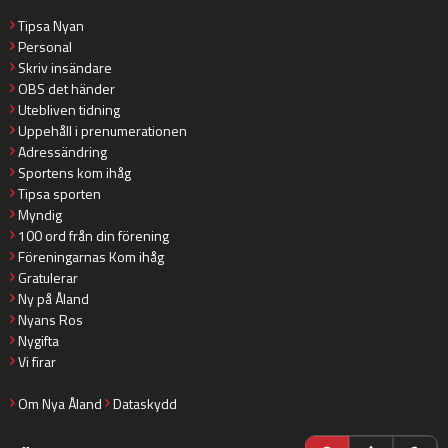
Tipsa Nyan
Personal
Skriv insändare
OBS det händer
Utebliven tidning
Uppehåll i prenumerationen
Adressändring
Sportens kom ihåg
Tipsa sporten
Myndig
100 ord från din förening
Föreningarnas Kom ihåg
Gratulerar
Ny på Åland
Nyans Ros
Nygifta
Vi firar
Om Nya Åland
Dataskydd