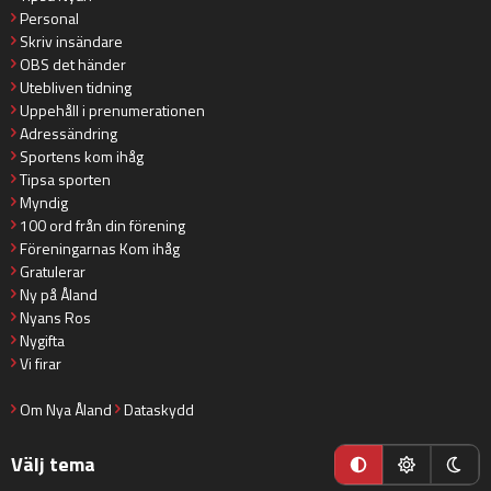
Personal
Skriv insändare
OBS det händer
Utebliven tidning
Uppehåll i prenumerationen
Adressändring
Sportens kom ihåg
Tipsa sporten
Myndig
100 ord från din förening
Föreningarnas Kom ihåg
Gratulerar
Ny på Åland
Nyans Ros
Nygifta
Vi firar
Om Nya Åland
Dataskydd
Välj tema