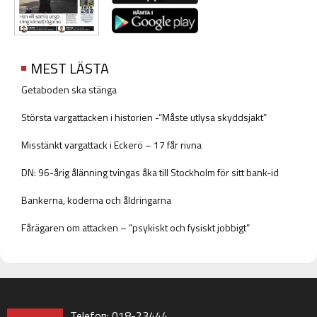
MEST LÄSTA
Getaboden ska stänga
Största vargattacken i historien -”Måste utlysa skyddsjakt”
Misstänkt vargattack i Eckerö – 17 får rivna
DN: 96-årig ålänning tvingas åka till Stockholm för sitt bank-id
Bankerna, koderna och åldringarna
Fårägaren om attacken – ”psykiskt och fysiskt jobbigt”
Telefon: 018-23444