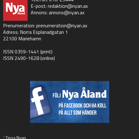
E-post:
redaktion@nyan.ax
Annons:
annons@nyan.ax
Prenumeration:
prenumeration@nyan.ax
Adress: Norra Esplanadgatan 1
22100 Mariehamn
ISSN 0359-1441 (print)
ISSN 2490-1628 (online)
Tipsa Nyan