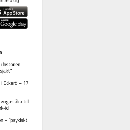
strera dig
a
 historien
sjakt”
 i Eckerö – 17
vingas åka till
nk-id
n – ”psykiskt