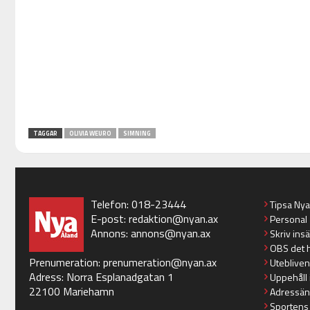
TAGGAR
OLIVIA WEURO
SIMNING
Telefon: 018-23444
Tipsa Ny
E-post:
redaktion@nyan.ax
Personal
Annons:
annons@nyan.ax
Skriv ins
OBS det 
Prenumeration:
prenumeration@nyan.ax
Utebliven
Adress: Norra Esplanadgatan 1
Uppehåll 
22100 Mariehamn
Adressän
Sportens