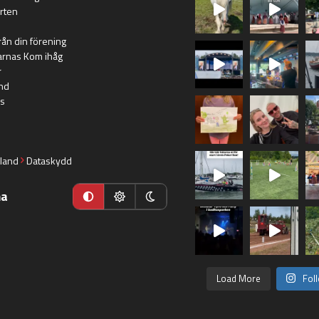
rten
rån din förening
arnas Kom ihåg
r
nd
s
land
Dataskydd
ma
Load More
Fol