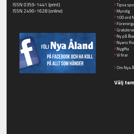
ISSN 0359-1441 (print)
Tipsa spo
ISSN 2490-1628 (online)
Myndig
100 ord f
Förening
Gratulera
Ny på Åla
Nyans Ro
Nygifta
Vi firar
Om Nya Å
Välj te