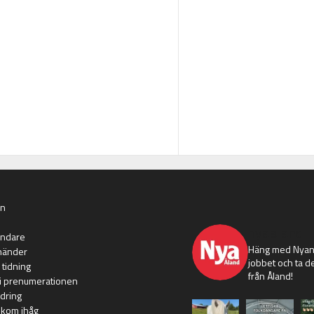
an
nyaaland
ändare
Häng med Nyans
händer
jobbet och ta de
 tidning
från Åland!
i prenumerationen
dring
 kom ihåg