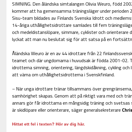
SIMNING. Den åländska simtalangen Olivia Weuro, född 2002
kommer att ha gemensamma träningsläger under perioden 
Sisu-team bildades av Finlands Svenska Idrott och medlem
14-åriga uthållighetsidrottare samlades till fem träningsläge
och medeldistanslöpare, simmare, cyklister och orienterare d
lyckat att man nu beslutat sig för att satsa på en fortsättn
Åländska Weuro är en av 44 idrottare från 22 finlandssvensk
teamet och där ungdomarna i huvudsak är födda 2001-02.
idrotterna simning, orientering, längdskidåkning, cykling oc
att värna om uthållighetsidrotterna i Svenskfinland.
– När unga idrottare tränar tillsammans över grengränserna,
samhörighet skapas. Genom att på riktigt vara med och trän
annars gör får idrottarna en mångsidig träning och svets
är skidlöpare eller orienterare, säger generalsekreterare
Chri
Hittat ett fel i texten? Hör av dig här.