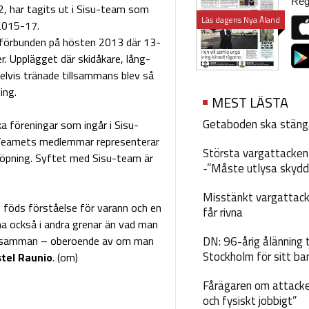
Regi
, har tagits ut i Sisu-team som
Läs dagens Nya Åland
2015-17.
sförbunden på hösten 2013 där 13-
r. Upplägget där skidåkare, lång-
elvis tränade tillsammans blev så
ing.
MEST LÄSTA
Getaboden ska stäng
a föreningar som ingår i Sisu-
 Teamets medlemmar representerar
Största vargattacken i
h löpning. Syftet med Sisu-team är
-”Måste utlysa skydd
Misstänkt vargattack
 föds förståelse för varann och en
får rivna
a också i andra grenar än vad man
as samman – oberoende av om man
DN: 96-årig ålänning t
Stockholm för sitt ba
stel Raunio
. (om)
Fårägaren om attacke
och fysiskt jobbigt”