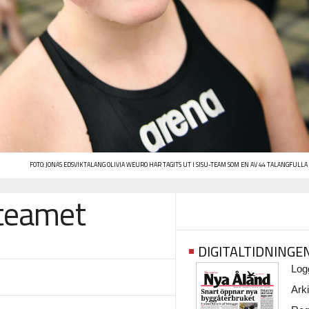
FOTO:
JONAS EDSVIK
TALANG OLIVIA WEURO HAR TAGITS UT I SISU-TEAM SOM EN AV 44 TALANGFULL
-teamet
DIGITALTIDNINGE
Logg
Arki