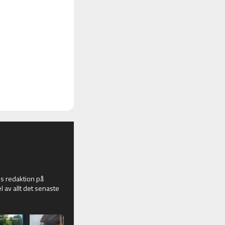
 redaktion på
l av allt det senaste