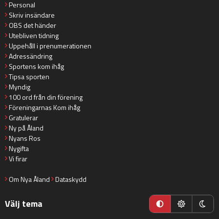
Personal
Skriv insändare
OBS det händer
Utebliven tidning
Uppehåll i prenumerationen
Adressändring
Sportens kom ihåg
Tipsa sporten
Myndig
100 ord från din förening
Föreningarnas Kom ihåg
Gratulerar
Ny på Åland
Nyans Ros
Nygifta
Vi firar
Om Nya Åland
Dataskydd
Välj tema