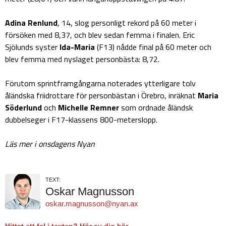
Adina Renlund
, 14, slog personligt rekord på 60 meter i
försöken med 8,37, och blev sedan femma i finalen. Eric
Sjölunds syster
Ida-Maria
(F13) nådde final på 60 meter och
blev femma med nyslaget personbästa: 8,72.
Förutom sprintframgångarna noterades ytterligare tolv
åländska friidrottare för personbästan i Örebro, inräknat
Maria
Söderlund
och
Michelle Remner
som ordnade åländsk
dubbelseger i F17-klassens 800-meterslopp.
Läs mer i onsdagens Nyan
TEXT:
Oskar Magnusson
oskar.magnusson@nyan.ax