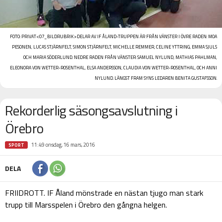
FOTO:
PRIVAT
<07_BILDRUBRIK>DELAR AV IF ÅLAND-TRUPPEN
ÄR FRÅN VÄNSTER I ÖVRE RADEN: MOA
PESONEN, LUCAS STJÄRNFELT, SIMON STJÄRNFELT, MICHELLE REMMER, CELINE YTTRING, EMMA SJULS
OCH MARIA SÖDERLUND. NEDRE RADEN FRÅN VÄNSTER: SAMUEL NYLUND, MATHIAS PAHLMAN,
ELEONORA VON WETTER-ROSENTHAL, ELSA ANDERSSON, CLAUDIA VON WETTER-ROSENTHAL, OCH ANNI
NYLUND. LÄNGST FRAM SYNS LEDAREN BENITA GUSTAFSSON.
Rekorderlig säsongsavslutning i
Örebro
11:49 onsdag, 16 mars, 2016
SPORT
DELA
FRIIDROTT. IF Åland mönstrade en nästan tjugo man stark
trupp till Marsspelen i Örebro den gångna helgen.