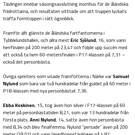
Tävlingen innebar säsongsavslutning inomhus för de åländska
friidrottarna, och resultaten vittnade om att truppen lyckats
träffa formtoppen i rätt ögonblick.
Framför allt glänste de åländska fartfantomerna i
Tybblelundshallen, och allra mest
Eric Sjölund
, 16, som vann
herrfinalen på 200 meter på 23,47 och följde upp succén med
att också ta hem 60-metersfinalen i P17-klassen på 7,31 –
också det personbästa.
Övriga sprinters som visade framfötterna i Närke var
Samuel
Nylund
som bara var två hundradelar från guldet på 60 meter i
P18-klassen med nya personbästat 7,36.
Ebba Koskinen
, 15, tog även hon silver i F17-klassen på 60
meter på personbästatiden 8,21, som var 13 hundradelar från
första plats.
Anni Nylund
, 14, satte även hon personbästa
med 8,34 och blev finalfemma. Nylund ”persade” även på 200
meter (28,01) och vann längdhoppstävlingen på 4.87.