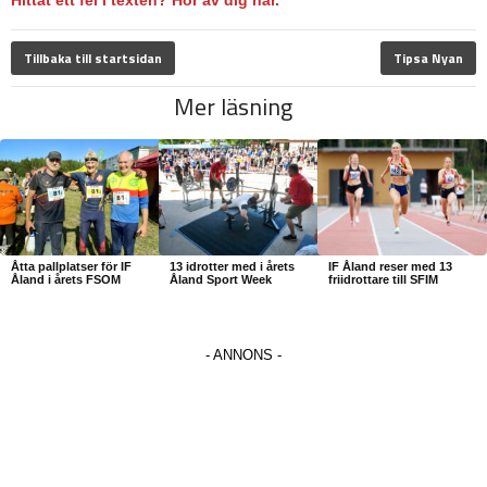
Hittat ett fel i texten? Hör av dig här.
Tillbaka till startsidan
Tipsa Nyan
Mer läsning
Åtta pallplatser för IF
13 idrotter med i årets
IF Åland reser med 13
Åland i årets FSOM
Åland Sport Week
friidrottare till SFIM