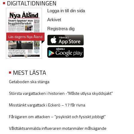
DIGITALTIDNINGEN
Logga in till din sida
Arkivet
Registrera dig
Läs dagens Nya Åland
MEST LÄSTA
Getaboden ska stänga
Största vargattacken i historien -”Måste utlysa skyddsjakt”
Misstänkt vargattack i Eckerö – 17 får rivna
Fårägaren om attacken – ”psykiskt och fysiskt jobbigt”
Våldtäktsanmälda influeraren motanmäler målsägande