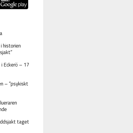
a
 historien
sjakt”
 i Eckerö – 17
n – ”psykiskt
lueraren
nde
yddsjakt taget