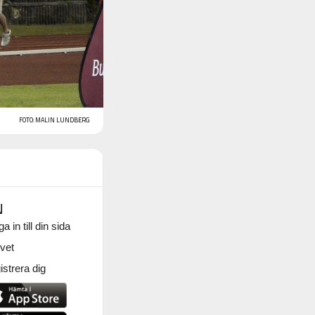
FOTO: MALIN LUNDBERG
N
a in till din sida
vet
strera dig