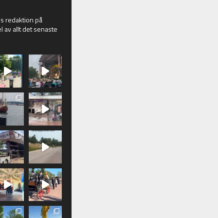
 redaktion på
l av allt det senaste