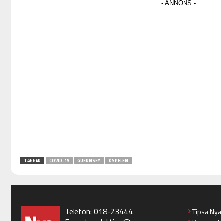
TAGGAR
COVID-19
GUERNSEY
ÖSPELEN
Telefon: 018-23444
Tipsa Ny