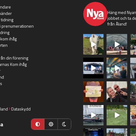
nyaaland
ändare
Häng med Nyans
händer
jobbet och ta de
 tidning
från Åland!
i prenumerationen
dring
 kom ihåg
rten
rån din förening
arnas Kom ihåg
r
nd
s
land
Dataskydd
ma