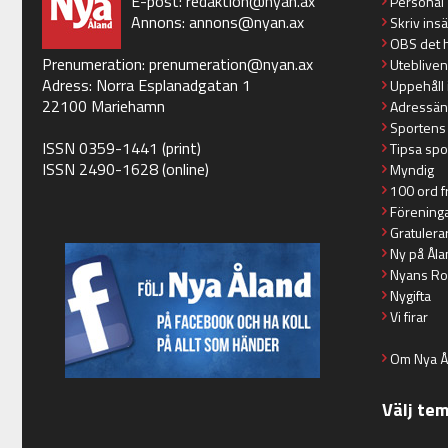
E-post:
redaktion@nyan.ax
Personal
Annons:
annons@nyan.ax
Skriv ins
OBS det 
Prenumeration:
prenumeration@nyan.ax
Utebliven
Adress: Norra Esplanadgatan 1
Uppehåll 
22100 Mariehamn
Adressän
Sportens
ISSN 0359-1441 (print)
Tipsa spo
ISSN 2490-1628 (online)
Myndig
100 ord f
Förening
Gratulera
Ny på Åla
Nyans Ro
Nygifta
Vi firar
Om Nya Å
Välj te