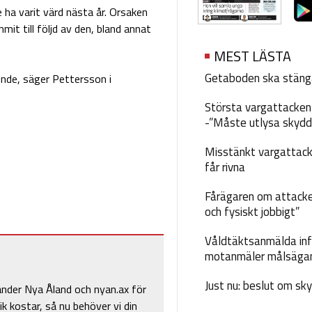
ha varit värd nästa år. Orsaken
t till följd av den, bland annat
MEST LÄSTA
Getaboden ska stäng
ende, säger Pettersson i
Största vargattacken i
-”Måste utlysa skydd
Misstänkt vargattack
får rivna
Fårägaren om attacke
och fysiskt jobbigt”
Våldtäktsanmälda inf
motanmäler målsäga
Just nu: beslut om sk
änder Nya Åland och nyan.ax för
ik kostar, så nu behöver vi din