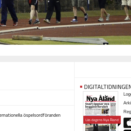
DIGITALTIDNINGE
Logg
Arki
Regi
ternationella öspelsordföranden
Läs dagens Nya Åland