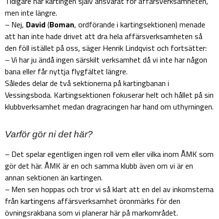
Tidigare har kartingen själv ansvarat för affärsverksamheten,
men inte längre.
– Nej,
David
(
Boman
, ordförande i kartingsektionen) menade
att han inte hade drivet att dra hela affärsverksamheten så
den föll istället på oss, säger Henrik Lindqvist och fortsätter:
– Vi har ju ändå ingen särskilt verksamhet då vi inte har någon
bana eller får nyttja flygfältet längre.
Således delar de två sektionerna på kartingbanan i
Vessingsboda. Kartingsektionen fokuserar helt och hållet på sin
klubbverksamhet medan dragracingen har hand om uthyrningen.
Varför gör ni det här?
– Det spelar egentligen ingen roll vem eller vilka inom ÅMK som
gör det här. ÅMK är en och samma klubb även om vi är en
annan sektionen än kartingen.
– Men sen hoppas och tror vi så klart att en del av inkomsterna
från kartingens affärsverksamhet öronmärks för den
övningsrakbana som vi planerar här på markområdet.