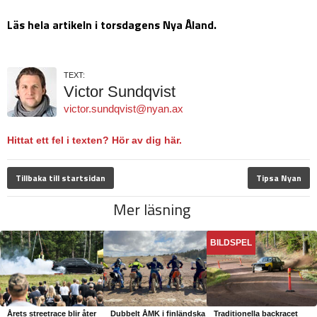
Läs hela artikeln i torsdagens Nya Åland.
TEXT:
Victor Sundqvist
victor.sundqvist@nyan.ax
Hittat ett fel i texten? Hör av dig här.
Tillbaka till startsidan
Tipsa Nyan
Mer läsning
BILDSPEL
Årets streetrace blir åter
Dubbelt ÅMK i finländska
Traditionella backracet