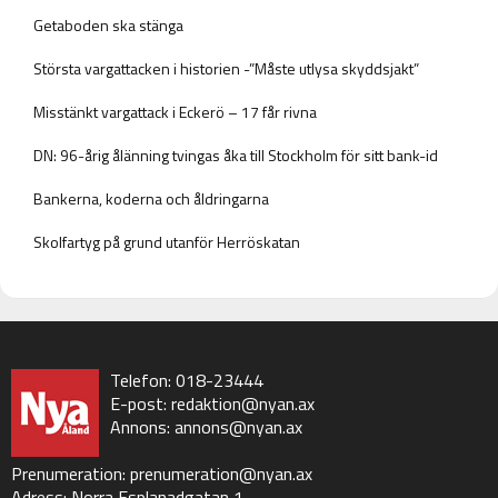
Getaboden ska stänga
Största vargattacken i historien -”Måste utlysa skyddsjakt”
Misstänkt vargattack i Eckerö – 17 får rivna
DN: 96-årig ålänning tvingas åka till Stockholm för sitt bank-id
Bankerna, koderna och åldringarna
Skolfartyg på grund utanför Herröskatan
Telefon: 018-23444
E-post:
redaktion@nyan.ax
Annons:
annons@nyan.ax
Prenumeration:
prenumeration@nyan.ax
Adress: Norra Esplanadgatan 1