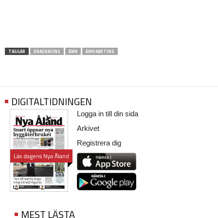
TAGGAR
DRAGRACING
ÅMK
ÅMK KARTING
DIGITALTIDNINGEN
Logga in till din sida
Arkivet
Registrera dig
Läs dagens Nya Åland
MEST LÄSTA