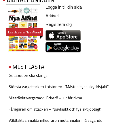
Logga in till din sida
Arkivet
Registrera dig
Läs dagens Nya Åland
MEST LÄSTA
Getaboden ska stänga
Största vargattacken i historien -”Måste utlysa skyddsjakt”
Misstänkt vargattack i Eckerö – 17 får rivna
Fårägaren om attacken – ”psykiskt och fysiskt jobbigt”
Våldtäktsanmälda influeraren motanmäler målsägande