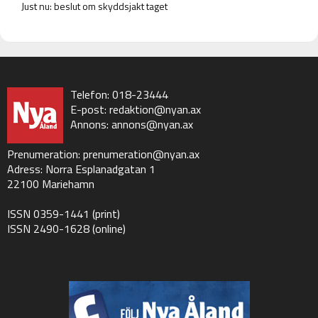
Just nu: beslut om skyddsjakt taget
Telefon: 018-23444
E-post:
redaktion@nyan.ax
Annons:
annons@nyan.ax
Prenumeration:
prenumeration@nyan.ax
Adress: Norra Esplanadgatan 1
22100 Mariehamn
ISSN 0359-1441 (print)
ISSN 2490-1628 (online)