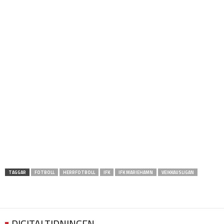
TAGGAR
FOTBOLL
HERRFOTBOLL
IFK
IFK MARIEHAMN
VEIKKAUSLIGAN
DIGITALTIDNINGEN