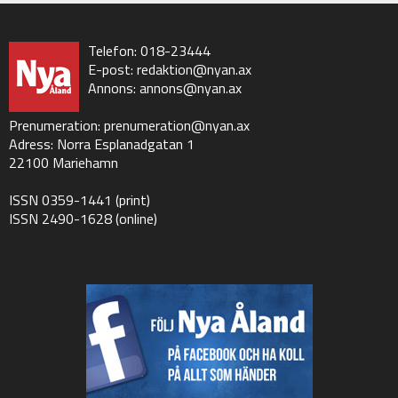
Telefon: 018-23444
E-post:
redaktion@nyan.ax
Annons:
annons@nyan.ax
Prenumeration:
prenumeration@nyan.ax
Adress: Norra Esplanadgatan 1
22100 Mariehamn
ISSN 0359-1441 (print)
ISSN 2490-1628 (online)