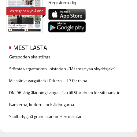
Registrera dig
Läs dagens Nya Åland
MEST LÄSTA
Getaboden ska stänga
Största vargattacken i historien -”Måste utlysa skyddsjakt”
Misstänkt vargattack i Eckerö – 17 får rivna
DN: 96-årig ålänning tvingas åka till Stockholm för sitt bank-id
Bankerna, koderna och åldringarna
Skolfartyg på grund utanför Herröskatan