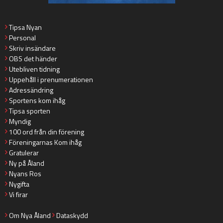
Tipsa Nyan
Personal
Skriv insändare
OBS det händer
Utebliven tidning
Uppehåll i prenumerationen
Adressändring
Sportens kom ihåg
Tipsa sporten
Myndig
100 ord från din förening
Föreningarnas Kom ihåg
Gratulerar
Ny på Åland
Nyans Ros
Nygifta
Vi firar
Om Nya Åland
Dataskydd