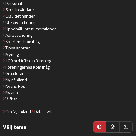
Personal
Skriv insändare
OBS det händer
Utebliven tidning
Uppehåll i prenumerationen
Adressändring
Sportens kom ihåg
Tipsa sporten
Myndig
100 ord från din förening
Föreningarnas Kom ihåg
Gratulerar
Ny på Åland
Nyans Ros
Nygifta
Vi firar
Om Nya Åland
Dataskydd
Välj tema