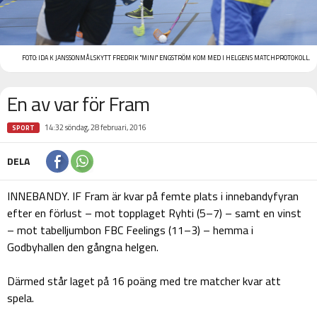
FOTO:
IDA K JANSSON
MÅLSKYTT FREDRIK "MINI" ENGSTRÖM KOM MED I HELGENS MATCHPROTOKOLL.
En av var för Fram
14:32 söndag, 28 februari, 2016
SPORT
DELA
INNEBANDY. IF Fram är kvar på femte plats i innebandyfyran
efter en förlust – mot topplaget Ryhti (5–7) – samt en vinst
– mot tabelljumbon FBC Feelings (11–3) – hemma i
Godbyhallen den gångna helgen.
Därmed står laget på 16 poäng med tre matcher kvar att
spela.