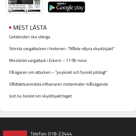
MEST LÄSTA
Getaboden ska stänga
Största vargattacken i historien -”Måste utlysa skyddsjakt”
Misstänkt vargattack i Eckerö – 17 får rivna
Fårägaren om attacken – ”psykiskt och fysiskt jobbigt”
Våldtäktsanmälda influeraren motanmäler målsägande
Just nu: beslut om skyddsjakt taget
Telefon: 018-23444