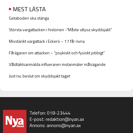
MEST LÄSTA
Getaboden ska stänga
Största vargattacken i historien -”Måste utlysa skyddsjakt”
Misstänkt vargattack i Eckerö – 17 får rivna
Fårägaren om attacken – ”psykiskt och fysiskt jobbigt”
Våldtäktsanmälda influeraren motanmäler målsägande
Just nu: beslut om skyddsjakt taget
Telefon: 018-23444
E-post:
redaktion@nyan.ax
Annons:
annons@nyan.ax