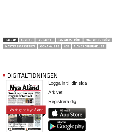
TAGGAR
CURLING
LAG KAUSTE
LAG WICKSTRÖM
MARI WICKSTRÖM
MÄSTERSKAPSSERIEN
OONA KAUSTE
ÅCK
ÅLANDS CURLINGKLUBB
DIGITALTIDNINGEN
Logga in till din sida
Arkivet
Registrera dig
Läs dagens Nya Åland