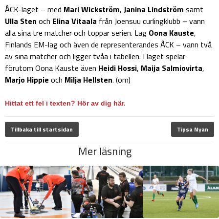
ÅCK-laget – med
Mari Wickström
,
Janina Lindström
samt
Ulla Sten
och
Elina Vitaala
från Joensuu curlingklubb – vann
alla sina tre matcher och toppar serien. Lag
Oona Kauste
,
Finlands EM-lag och även de representerandes ÅCK – vann två
av sina matcher och ligger tvåa i tabellen. I laget spelar
förutom Oona Kauste även
Heidi Hossi
,
Maija Salmiovirta
,
Marjo Hippie
och
Milja Hellsten
. (om)
Hittat ett fel i texten? Hör av dig här.
Tillbaka till startsidan
Tipsa Nyan
Mer läsning