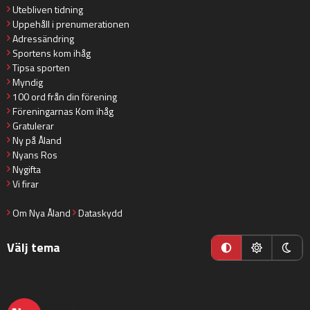
Utebliven tidning
Uppehåll i prenumerationen
Adressändring
Sportens kom ihåg
Tipsa sporten
Myndig
100 ord från din förening
Föreningarnas Kom ihåg
Gratulerar
Ny på Åland
Nyans Ros
Nygifta
Vi firar
Om Nya Åland
Dataskydd
Välj tema
nyaaland